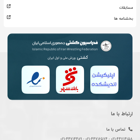
مسابقات
بخشنامه ها
کشتی
ورزش ملی و اول ایران
ارتباط با ما
تماس با ما
021-44714158 - 021-44716574 - 021-44714489