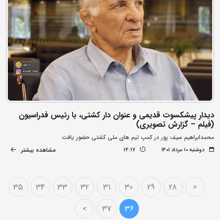
دیدار پیشکسوت قدیمی و عنوان دار کشتی، با رئیس فدراسیون
(فیلم – گزارش تصویری)
محمدابراهیم سیف پور در کمپ تیم های ملی کشتی حضور یافت
مشاهده بیشتر
دوشنبه ۱۰ مرداد ۱۴۰۱
14:17
35
34
33
32
31
30
29
28
<
>
37
36