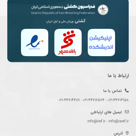
کشتی
ورزش ملی و اول ایران
ارتباط با ما
تماس با ما
021-44714158 - 021-44716574 - 021-44714489
ایمیل های ارتباطی
info@iwf.ir - info@iawf.ir
آدرس