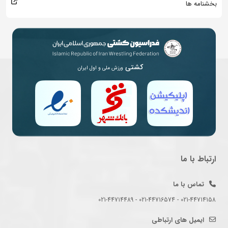
بخشنامه ها
کشتی
ورزش ملی و اول ایران
ارتباط با ما
تماس با ما
021-44714158 - 021-44716574 - 021-44714489
ایمیل های ارتباطی