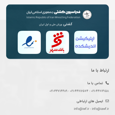
کشتی
ورزش ملی و اول ایران
ارتباط با ما
تماس با ما
021-44714158 - 021-44716574 - 021-44714489
ایمیل های ارتباطی
info@iwf.ir - info@iawf.ir