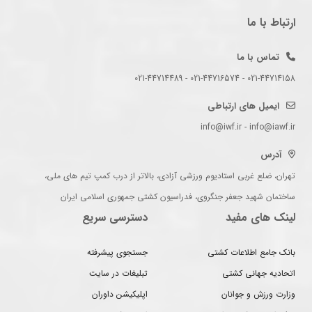
ارتباط با ما
تماس با ما
021-44714158 - 021-44716574 - 021-44714489
ایمیل های ارتباطی
info@iwf.ir - info@iawf.ir
آدرس
تهران، ضلع غربی استادیوم ورزشی آزادی، بالاتر از درب کمپ تیم های ملی،
ساختمان شهید جعفر جنگروی، فدراسیون کشتی جمهوری اسلامی ایران
لینک های مفید
دسترسی سریع
بانک جامع اطلاعات کشتی
جستجوی پیشرفته
اتحادیه جهانی کشتی
تبلیغات در سایت
وزارت ورزش و جوانان
اپلیکیشن داوران