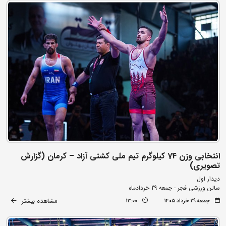
انتخابی وزن 74 کیلوگرم تیم ملی کشتی آزاد – کرمان (گزارش
تصویری)
دیدار اول
سالن ورزشی فجر - جمعه 29 خردادماه
مشاهده بیشتر
جمعه ۲۹ خرداد ۱۴۰۵
13:00