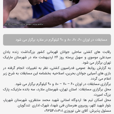
مسابقات در اوزان 60، 70، 80 و 90 کیلوگرم در ملارد برگزار می شود
رقابت های کشتی ساحلی جوانان قهرمانی کشور بزرگداشت زنده یادان
سیدعلی موسوی و سهیل پرسته روز 26 اردیبهشت ماه در شهرستان مارلیک
تهران برگزار می شود.
به گزارش روابط عمومی فدراسیون کشتی، نظر به تغییرات انجام گرفته در
بازی های آسیایی جوانان بحرین، اصلاحیه بخشنامه این مسابقات به شرح زیر
اعلام می گردد.
برگزاری مسابقات در اوزان 60 – 70 – 80 و 90 کیلوگرم برگزار می شود.
محل برگزاری مسابقات: استان تهران، شهرستان ملارد، سه بانده مارلیک، پارک
بزرگ اسپرت.
محل اسکان تیم ها: اردوگاه استانی شهید محمد منتظری، شهرستان شهریار،
بلوار شهید کلهر، روبروی هنرستان فنی شهدا، شهرک اداری تندگویان.
مسئول پذیرش: آقای علی نوروزی 09354010301