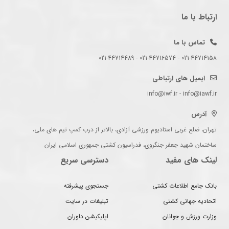
ارتباط با ما
تماس با ما
021-44714158 - 021-44716574 - 021-44714489
ایمیل های ارتباطی
info@iwf.ir - info@iawf.ir
آدرس
تهران، ضلع غربی استادیوم ورزشی آزادی، بالاتر از درب کمپ تیم های ملی،
ساختمان شهید جعفر جنگروی، فدراسیون کشتی جمهوری اسلامی ایران
لینک های مفید
دسترسی سریع
بانک جامع اطلاعات کشتی
جستجوی پیشرفته
اتحادیه جهانی کشتی
تبلیغات در سایت
وزارت ورزش و جوانان
اپلیکیشن داوران