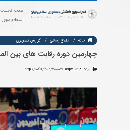
صفحه نخست
استعلام مجوز
خانه
اطلاع رسانی
گزارش تصويري
چهارمین دوره رقابت های بین الملل
لینک کوتاه:
http://iwf.ir/lnks/78882/-.aspx