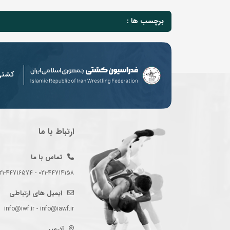
برچسب ها :
کشت
ارتباط با ما
تماس با ما
021-44714158 - 021-44716574 - 021-44714489
ایمیل های ارتباطی
info@iwf.ir - info@iawf.ir
آدرس