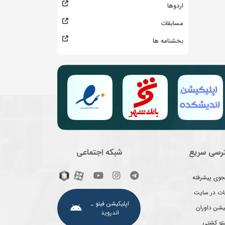
اردوها
مسابقات
بخشنامه ها
رسی سریع
شبکه اجتماعی
وی پیشرفته
غات در سایت
اپلیکیشن فیتو ـ
یشن داوران
اندروید
یتو کشتی