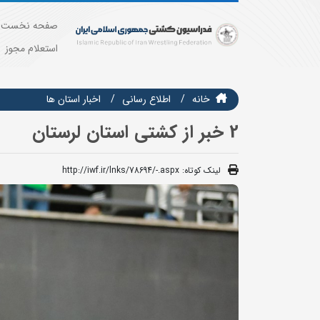
صفحه نخست
استعلام مجوز
خانه
اطلاع رسانی
اخبار استان ها
2 خبر از کشتی استان لرستان
لینک کوتاه:
http://iwf.ir/lnks/78694/-.aspx