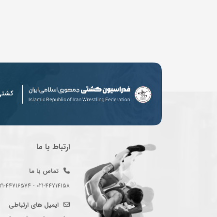
کشت
ارتباط با ما
تماس با ما
021-44714158 - 021-44716574 - 021-44714489
ایمیل های ارتباطی