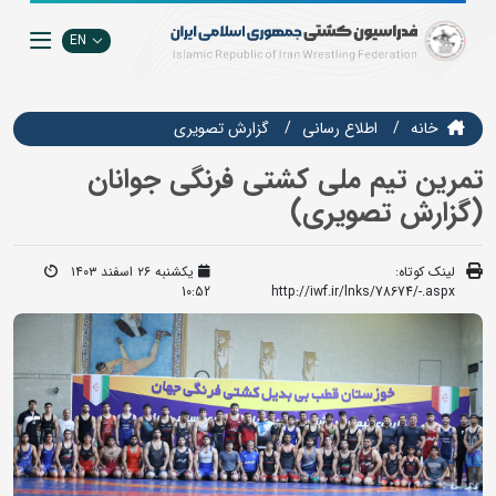
EN
خانه
اطلاع رسانی
گزارش تصويري
تمرین تیم ملی کشتی فرنگی جوانان
(گزارش تصویری)
لینک کوتاه:
یکشنبه ۲۶ اسفند ۱۴۰۳
10:52
http://iwf.ir/lnks/78674/-.aspx