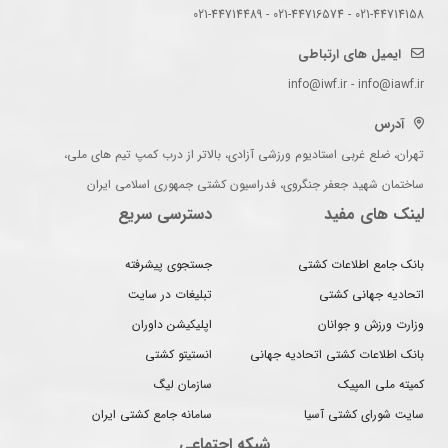
021-44714158 - 021-44716574 - 021-44714489
ایمیل های ارتباطی
info@iwf.ir - info@iawf.ir
آدرس
تهران، ضلع غربی استادیوم ورزشی آزادی، بالاتر از درب کمپ تیم های ملی،
ساختمان شهید جعفر جنگروی، فدراسیون کشتی جمهوری اسلامی ایران
لینک های مفید
دسترسی سریع
بانک جامع اطلاعات کشتی
جستجوی پیشرفته
اتحادیه جهانی کشتی
تبلیغات در سایت
وزارت ورزش و جوانان
اپلیکیشن داوران
بانک اطلاعات کشتی اتحادیه جهانی
انستیتو کشتی
کمیته ملی المپیک
سازمان لیگ
سایت شورای کشتی آسیا
سامانه جامع کشتی ایران
شبکه اجتماعی