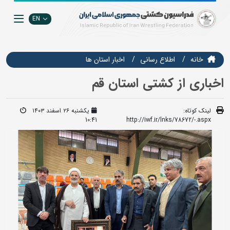
EN
خانه
اطلاع رسانی
اخبار استان ها
اخباری از کشتی استان قم
لینک کوتاه:
یکشنبه ۲۶ اسفند ۱۴۰۳
10:41
http://iwf.ir/lnks/78672/-.aspx