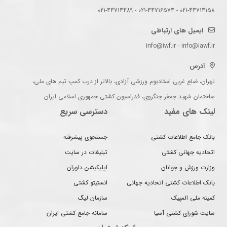
021-44714158 - 021-44716574 - 021-44714489
ایمیل های ارتباطی
info@iwf.ir - info@iawf.ir
آدرس
تهران، ضلع غربی استادیوم ورزشی آزادی، بالاتر از درب کمپ تیم های ملی،
ساختمان شهید جعفر جنگروی، فدراسیون کشتی جمهوری اسلامی ایران
لینک های مفید
دسترسی سریع
بانک جامع اطلاعات کشتی
جستجوی پیشرفته
اتحادیه جهانی کشتی
تبلیغات در سایت
وزارت ورزش و جوانان
اپلیکیشن داوران
بانک اطلاعات کشتی اتحادیه جهانی
انستیتو کشتی
کمیته ملی المپیک
سازمان لیگ
سایت شورای کشتی آسیا
سامانه جامع کشتی ایران