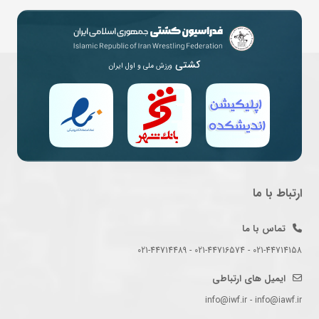
کشتی
ورزش ملی و اول ایران
ارتباط با ما
تماس با ما
021-44714158 - 021-44716574 - 021-44714489
ایمیل های ارتباطی
info@iwf.ir - info@iawf.ir