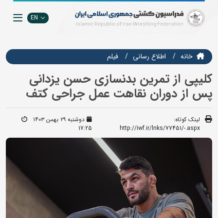
EN
خانه
اطلاع رسانی
فيلم
کلیپی از تمرین بدنسازی حسن یزدانی
پس از دوران نقاهت عمل جراحی کتف
لینک کوتاه:
دوشنبه ۲۹ بهمن ۱۴۰۳
17:25
http://iwf.ir/lnks/77451/-.aspx