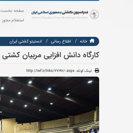
صفحه نخست
استعلام مجوز
خانه
اطلاع رسانی
انستيتو كشتي ايران
کارگاه دانش افزایی مربیان کشتی 
لینک کوتاه:
http://iwf.ir/lnks/77197/-.aspx