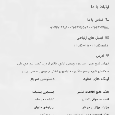
ارتباط با ما
تماس با ما
021-44714158 - 021-44716574 - 021-44714489
ایمیل های ارتباطی
info@iwf.ir - info@iawf.ir
آدرس
تهران، ضلع غربی استادیوم ورزشی آزادی، بالاتر از درب کمپ تیم های ملی،
ساختمان شهید جعفر جنگروی، فدراسیون کشتی جمهوری اسلامی ایران
لینک های مفید
دسترسی سریع
بانک جامع اطلاعات کشتی
جستجوی پیشرفته
اتحادیه جهانی کشتی
تبلیغات در سایت
وزارت ورزش و جوانان
اپلیکیشن داوران
بانک اطلاعات کشتی اتحادیه جهانی
انستیتو کشتی