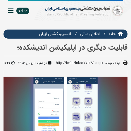
EN
خانه
اطلاع رسانی
انستيتو كشتي ايران
قابلیت دیگری در اپلیکیشن اندیشکده؛
لینک کوتاه:
http://iwf.ir/lnks/77162/-.aspx
دوشنبه ۱ بهمن ۱۴۰۳
11:41