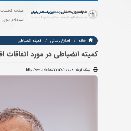
صفحه نخست
استعلام مجوز
خانه
اطلاع رسانی
کمیته انضباطی
کمیته انضباطی در مورد اتفاقات ا
لینک کوتاه:
http://iwf.ir/lnks/77130/-.aspx