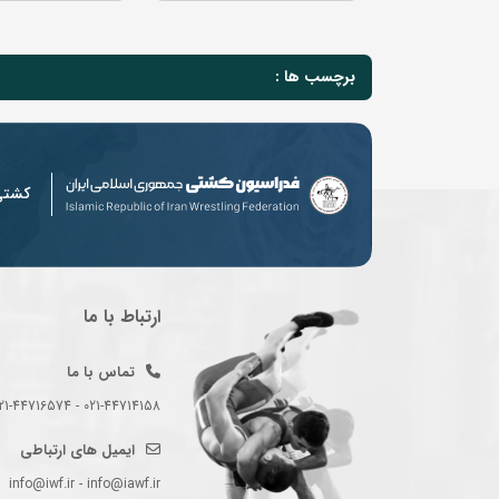
برچسب ها :
کشت
ارتباط با ما
تماس با ما
021-44714158 - 021-44716574 - 021-44714489
ایمیل های ارتباطی
info@iwf.ir - info@iawf.ir