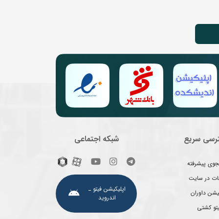
رسی سریع
شبکه اجتماعی
وی پیشرفته
غات در سایت
اپلیکیشن فیتو ـ
یشن داوران
اندروید
یتو کشتی