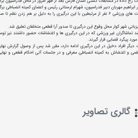
 رخ داده در مسابقات کشتی استان فارس بعد از ظهر امروز در محل فدراسیون برگز
راهیم مهربان دبیر فدراسیون، شهرام لرستانی رئیس و اعضای کمیته انضباطی برگز
شهرام لرستانی در مورد نتایج این جلسه گفت: ما تمام فعالیت های ورزشی ۶ نفر از مرتبطین با این درگیری را به دلیل بر هم زدن
زبانی شهر کوار محل وقوع این درگیری تا صدور آرا قطعی متخلفان تعلیق شد.
 تماشاگران غیر ورزشی که در این درگیری ها و اغتشاشات حضور داشتند نیز توس
رد پیگرد قضایی قرار گیرند.
ت دیگر افراد دخیل در این درگیری ادامه دارد، مقرر شد پس از وصول گزارش نها
نظمی و اغتشاش به کمیته انضباطی معرفی و در جلسات آتی احکام قطعی و نهایی
گالری تصاویر