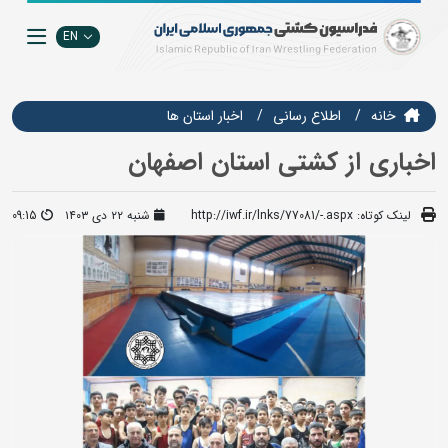
EN
خانه
اطلاع رسانی
اخبار استان ها
اخباری از کشتی استان اصفهان
لینک کوتاه:
http://iwf.ir/lnks/77081/-.aspx
شنبه ۲۲ دی ۱۴۰۳
09:15