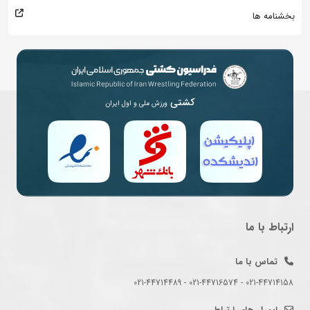
بخشنامه ها
کشتی
ورزش ملی و اول ایران
ارتباط با ما
تماس با ما
021-44714158 - 021-44716574 - 021-44714489