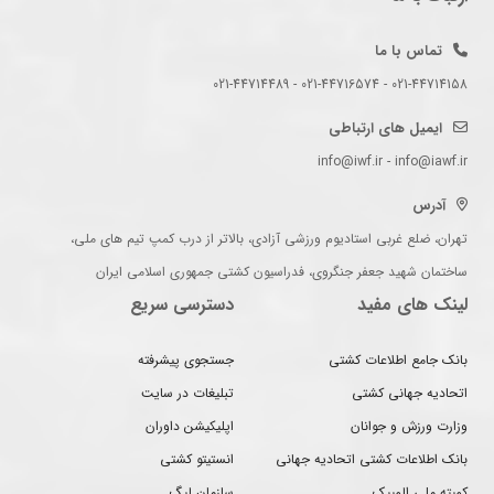
تماس با ما
021-44714158 - 021-44716574 - 021-44714489
ایمیل های ارتباطی
info@iwf.ir - info@iawf.ir
آدرس
تهران، ضلع غربی استادیوم ورزشی آزادی، بالاتر از درب کمپ تیم های ملی،
ساختمان شهید جعفر جنگروی، فدراسیون کشتی جمهوری اسلامی ایران
لینک های مفید
دسترسی سریع
بانک جامع اطلاعات کشتی
جستجوی پیشرفته
اتحادیه جهانی کشتی
تبلیغات در سایت
وزارت ورزش و جوانان
اپلیکیشن داوران
بانک اطلاعات کشتی اتحادیه جهانی
انستیتو کشتی
کمیته ملی المپیک
سازمان لیگ