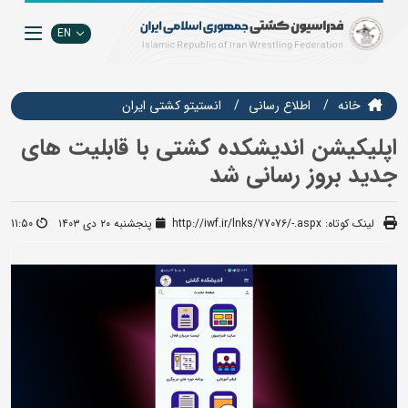
EN
خانه
اطلاع رسانی
انستيتو كشتي ايران
اپلیکیشن اندیشکده کشتی با قابلیت های
جدید بروز رسانی شد
لینک کوتاه:
http://iwf.ir/lnks/77076/-.aspx
پنجشنبه ۲۰ دی ۱۴۰۳
11:50