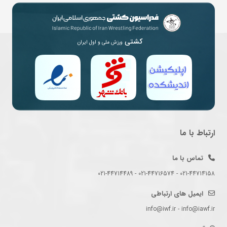
کشتی
ورزش ملی و اول ایران
ارتباط با ما
تماس با ما
021-44714158 - 021-44716574 - 021-44714489
ایمیل های ارتباطی
info@iwf.ir - info@iawf.ir