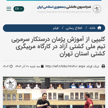
EN
خانه
اطلاع رسانی
فيلم
کلیپی از آموزش پژمان درستکار سرمربی
تیم ملی کشتی آزاد در کارگاه مربیگری
کشتی استان تهران
لینک کوتاه:
http://iwf.ir/lnks/76840/-.aspx
سه شنبه ۲۰ آذر ۱۴۰۳
09:02