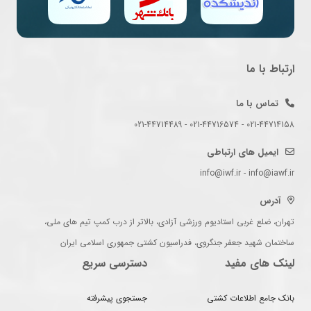
ارتباط با ما
تماس با ما
021-44714158 - 021-44716574 - 021-44714489
ایمیل های ارتباطی
info@iwf.ir - info@iawf.ir
آدرس
تهران، ضلع غربی استادیوم ورزشی آزادی، بالاتر از درب کمپ تیم های ملی،
ساختمان شهید جعفر جنگروی، فدراسیون کشتی جمهوری اسلامی ایران
لینک های مفید
دسترسی سریع
بانک جامع اطلاعات کشتی
جستجوی پیشرفته