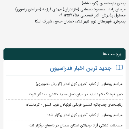
پیمان یارمحمدی (کرمانشاه)
مربیان پایه: مسعود نعیمایی (مازندران) مهدی فرزانه (خراسان رضوی)
مسئول پذیرش: اکبر فصیحی 09112561758
پذیرش: شهرستان نور، شهر کلاء، خیابان جامع، شهرک الیکا
برچسب ها :
جدید ترین اخبار فدراسیون
مراسم رونمایی از کتاب آخرین کول انداز (گزارش تصویری)
دبیر: فرهنگ شهدا باید در میان نسل جدید کشتی ماندگار شود؛
رقابت‌های چندجانبه کشتی فرنگی نونهالان غرب کشور - کرمانشاه؛
مراسم رونمایی از کتاب آخرین کول انداز برگزار شد؛
مسابقات کشتی آزاد نونهالان استان سمنان در دامغان برگزار شد؛