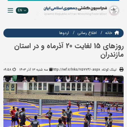
EN
خانه
اطلاع رسانی
اردوها
روزهای 15 لغایت 20 آذرماه و در استان
مازندران
لینک کوتاه:
http://iwf.ir/lnks/75773/-.aspx
سه شنبه ۱۳ آذر ۱۴۰۳
09:58