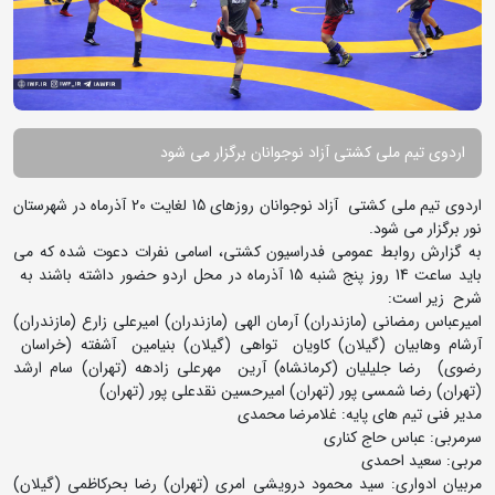
اردوی تیم ملی کشتی آزاد نوجوانان برگزار می شود
اردوی تیم ملی کشتی آزاد نوجوانان روزهای 15 لغایت 20 آذرماه در شهرستان
نور برگزار می شود.
به گزارش روابط عمومی فدراسیون کشتی، اسامی نفرات دعوت شده که می
باید ساعت 14 روز پنج شنبه 15 آذرماه در محل اردو حضور داشته باشند به
شرح زیر است:
امیرعباس رمضانی (مازندران) آرمان الهی (مازندران) امیرعلی زارع (مازندران)
آرشام وهابیان (گیلان) کاویان تواهی (گیلان) بنیامین آشفته (خراسان
رضوی) رضا جلیلیان (کرمانشاه) آرین مهرعلی زادهه (تهران) سام ارشد
(تهران) رضا شمسی پور (تهران) امیرحسین نقدعلی پور (تهران)
مدیر فنی تیم های پایه: غلامرضا محمدی
سرمربی: عباس حاج کناری
مربی: سعید احمدی
مربیان ادواری: سید محمود درویشی امری (تهران) رضا بحرکاظمی (گیلان)