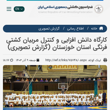
EN
خانه
اطلاع رسانی
گزارش تصويري
کارگاه دانش افزایی و کنترل مربیان کشتی
فرنگی استان خوزستان (گزارش تصویری)
لینک کوتاه:
http://iwf.ir/lnks/75748/-.aspx
جمعه ۹ آذر ۱۴۰۳
18:17