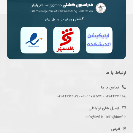
کشتی
ورزش ملی و اول ایران
ارتباط با ما
تماس با ما
021-44714158 - 021-44716574 - 021-44714489
ایمیل های ارتباطی
info@iwf.ir - info@iawf.ir
آدرس