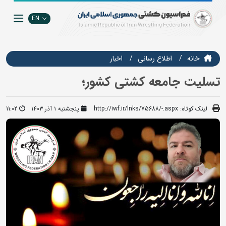
EN
خانه
اطلاع رسانی
اخبار
تسلیت جامعه کشتی کشور؛
لینک کوتاه:
http://iwf.ir/lnks/75688/-.aspx
پنجشنبه ۱ آذر ۱۴۰۳
11:02