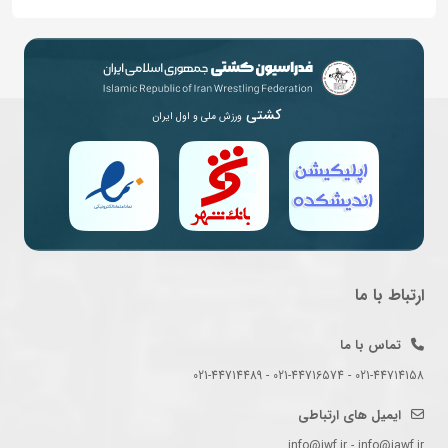
کشتی
ورزش ملی و اول ایران
ارتباط با ما
تماس با ما
021-44714158 - 021-44716574 - 021-44714489
ایمیل های ارتباطی
info@iwf.ir - info@iawf.ir