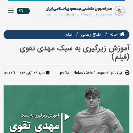
EN
خانه
اطلاع رسانی
فيلم
آموزش زیرگیری به سبک مهدی تقوی
(فیلم)
لینک کوتاه:
http://iwf.ir/lnks/75650/-.aspx
شنبه ۲۶ آبان ۱۴۰۳
10:00