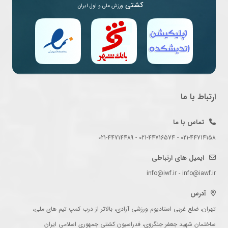
کشتی
ورزش ملی و اول ایران
ارتباط با ما
تماس با ما
021-44714158 - 021-44716574 - 021-44714489
ایمیل های ارتباطی
info@iwf.ir - info@iawf.ir
آدرس
تهران، ضلع غربی استادیوم ورزشی آزادی، بالاتر از درب کمپ تیم های ملی،
ساختمان شهید جعفر جنگروی، فدراسیون کشتی جمهوری اسلامی ایران