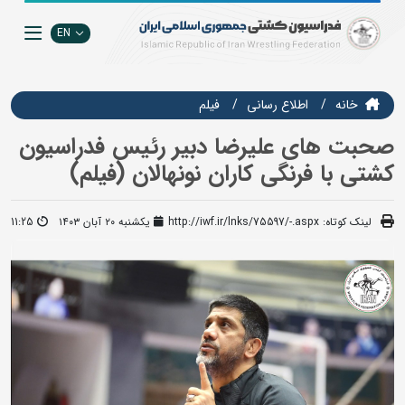
EN
خانه
اطلاع رسانی
فيلم
صحبت های علیرضا دبیر رئیس فدراسیون
کشتی با فرنگی کاران نونهالان (فیلم)
لینک کوتاه:
http://iwf.ir/lnks/75597/-.aspx
یکشنبه ۲۰ آبان ۱۴۰۳
11:25