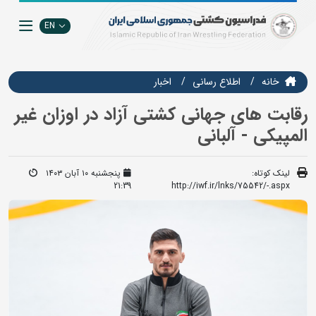
EN
خانه
اطلاع رسانی
اخبار
رقابت های جهانی کشتی آزاد در اوزان غیر
المپیکی - آلبانی
لینک کوتاه:
پنجشنبه ۱۰ آبان ۱۴۰۳
21:39
http://iwf.ir/lnks/75542/-.aspx