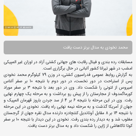
محمد نخودی به مدال برنز دست یافت
مسابقات رده بندی و فینال رقابت های جهانی کشتی آزاد در اوزان غیر المپیکی
امشب در شهر تیرانا کشور آلبانی در حال برگزاری است.
به گزارش روابط عمومی فدراسیون کشتی، در وزن 79 کیلوگرم محمد نخودی
پس از استراحت در دور نخست، در دور دوم با نتیجه 10 بر صفر آلناس
امیروس از لتونی را شکست داد. وی در دور بعد با نتیجه 3 بر صفر موراد
کورماگمدوف از مجارستان را از پیش رو برداشت و به مرحله یک چهارم نهایی
رفت. وی در این مرحله با نتیجه 6 بر 4 از سد جردن باروز قهرمان المپیک و
جهان از آمریکا گذشت و به مرحله نیمه نهایی راه یافت. نخودی در این مرحله
با نتیجه 14 بر 8 مقابل آوتاندیل کنتچادزه دارنده مدال نقره جهان از گرجستان
مغلوب شد و به دیدار رده بندی رفت. نخودی در این دیدار با نتیجه 10 بر صفر
کوتا تاکاهاشی از ژاپن را شکست داد و به مدال برنز دست یافت.