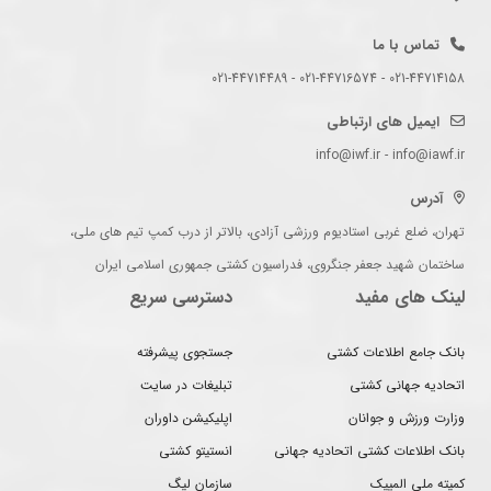
تماس با ما
021-44714158 - 021-44716574 - 021-44714489
ایمیل های ارتباطی
info@iwf.ir - info@iawf.ir
آدرس
تهران، ضلع غربی استادیوم ورزشی آزادی، بالاتر از درب کمپ تیم های ملی،
ساختمان شهید جعفر جنگروی، فدراسیون کشتی جمهوری اسلامی ایران
لینک های مفید
دسترسی سریع
بانک جامع اطلاعات کشتی
جستجوی پیشرفته
اتحادیه جهانی کشتی
تبلیغات در سایت
وزارت ورزش و جوانان
اپلیکیشن داوران
بانک اطلاعات کشتی اتحادیه جهانی
انستیتو کشتی
کمیته ملی المپیک
سازمان لیگ