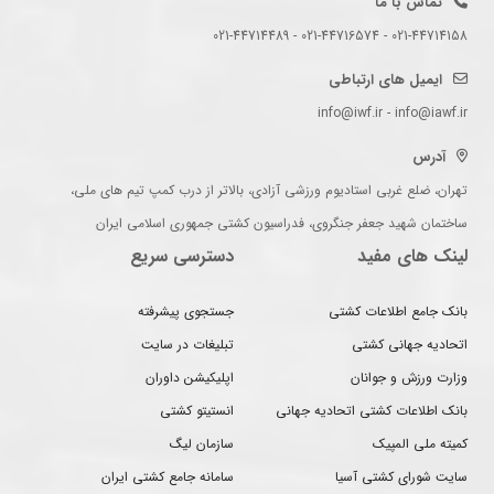
تماس با ما
021-44714158 - 021-44716574 - 021-44714489
ایمیل های ارتباطی
info@iwf.ir - info@iawf.ir
آدرس
تهران، ضلع غربی استادیوم ورزشی آزادی، بالاتر از درب کمپ تیم های ملی،
ساختمان شهید جعفر جنگروی، فدراسیون کشتی جمهوری اسلامی ایران
لینک های مفید
دسترسی سریع
بانک جامع اطلاعات کشتی
جستجوی پیشرفته
اتحادیه جهانی کشتی
تبلیغات در سایت
وزارت ورزش و جوانان
اپلیکیشن داوران
بانک اطلاعات کشتی اتحادیه جهانی
انستیتو کشتی
کمیته ملی المپیک
سازمان لیگ
سایت شورای کشتی آسیا
سامانه جامع کشتی ایران