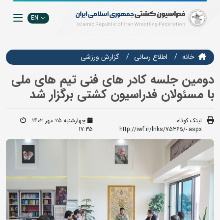
EN
خانه
اطلاع رسانی
گزارش ورزشی
دومین جلسه کادر های فنی تیم های ملی
با مسئولان فدراسیون کشتی برگزار شد
لینک کوتاه:
چهارشنبه ۲۵ مهر ۱۴۰۳
17:35
http://iwf.ir/lnks/75365/-.aspx