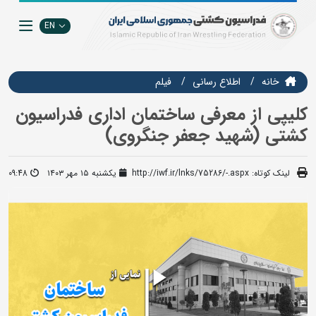
EN
خانه
اطلاع رسانی
فيلم
کلیپی از معرفی ساختمان اداری فدراسیون
کشتی (شهید جعفر جنگروی)
لینک کوتاه:
http://iwf.ir/lnks/75286/-.aspx
یکشنبه ۱۵ مهر ۱۴۰۳
09:48