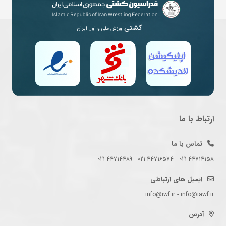
کشتی
ورزش ملی و اول ایران
ارتباط با ما
تماس با ما
021-44714158 - 021-44716574 - 021-44714489
ایمیل های ارتباطی
info@iwf.ir - info@iawf.ir
آدرس