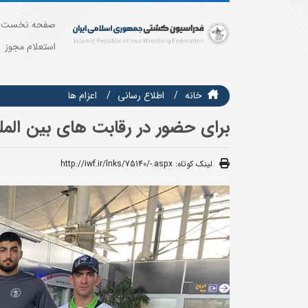
صفحه نخست
استعلام مجوز
خانه
اطلاع رسانی
اعزام ها
برای حضور در رقابت های بین المل
لینک کوتاه:
http://iwf.ir/lnks/75140/-.aspx