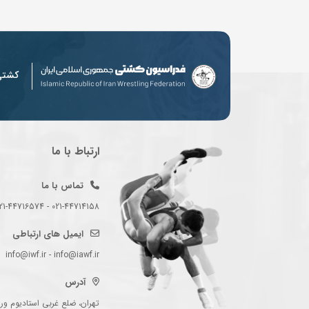
کشت
ارتباط با ما
تماس با ما
021-44714158 - 021-44716574 - 021-44714489
ایمیل های ارتباطی
info@iwf.ir - info@iawf.ir
آدرس
تهران، ضلع غربی استادیوم ورز