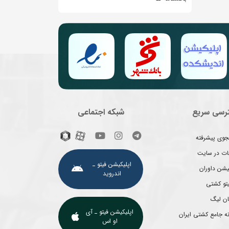
رسی سریع
شبکه اجتماعی
وی پیشرفته
غات در سایت
اپلیکیشن فیتو ـ
یشن داوران
اندروید
یتو کشتی
ان لیگ
اپلیکیشن فیتو ـ آی
ه جامع کشتی ایران
او اس