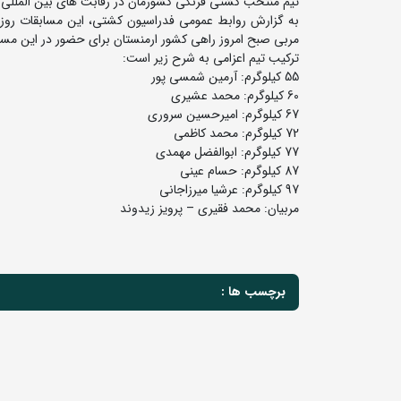
تیم منتخب کشتی فرنگی کشورمان در رقابت های بین المللی 
مربی صبح امروز راهی کشور ارمنستان برای حضور در این مسا
ترکیب تیم اعزامی به شرح زیر است:
55 کیلوگرم: آرمین شمسی پور
60 کیلوگرم: محمد عشیری
67 کیلوگرم: امیرحسین سروری
72 کیلوگرم: محمد کاظمی
77 کیلوگرم: ابوالفضل مهمدی
87 کیلوگرم: حسام عینی
97 کیلوگرم: عرشیا میرزاجانی
مربیان: محمد فقیری – پرویز زیدوند
برچسب ها :