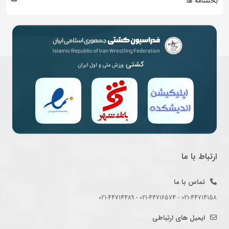
بخشنامه ها
کشتی
ورزش ملی و اول ایران
ارتباط با ما
تماس با ما
021-44714158 - 021-44716574 - 021-44714489
ایمیل های ارتباطی