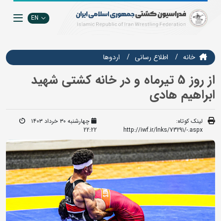
EN
خانه
اطلاع رسانی
اردوها
از روز 5 تیرماه و در خانه کشتی شهید
ابراهیم هادی
لینک کوتاه:
چهارشنبه ۳۰ خرداد ۱۴۰۳
22:22
http://iwf.ir/lnks/73291/-.aspx