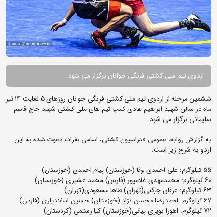
اردوی تیم ملی کشتی فرنگی جوانان برگزار می شود
ششمین مرحله از اردوی تیم ملی کشتی فرنگی جوانان روزهای 5 لغایت ۱۴ تیر
ماه در سالن شهید ابراهیم هادی کمپ تیم های ملی کشتی شهید حاج قاسم
سلیمانی برگزار می شود.
به گزارش روابط عمومی فدراسیون کشتی، اسامی نفرات دعوت شده به این
اردو به شرح زیر است:
55 کیلوگرم: علی احمدی وفا (خوزستان) پیام احمدی (خوزستان)
60 کیلوگرم: محمدمهدی غلامپور (فارس) محمد عشیری (خوزستان)
63 کیلوگرم: عرفان جرکنی(تهران) طاها مسعودی(تهران)
67 کیلوگرم: احمدرضا محسن نژاد (خوزستان) حسین اسفندیاری (فارس)
72 کیلوگرم: اهورا بویری پیانی(خوزستان) کیا رستمی (کردستان)