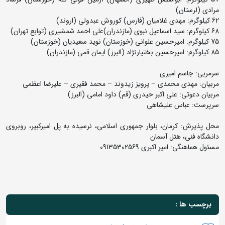
مرادی (لرستان)
62 کیلوگرم: مهدی غلامیان (فارس) کوروش عبدولی (اروند)
68 کیلوگرم: سید اسماعیل نبوی (مازندران)علی احمد شمشیری (توابع تهران)
75 کیلوگرم: امیرحسین علوانی (خوزستان) نوید سعیدیان (خوزستان)
85 کیلوگرم: امیرحسین بختیارنژاد (البرز) ایمان قمی (مازندران)
سرمربی: جاسم امیری
مربیان: مهدی محمدی – پرویز زیدوند – محمد فقیری – علیرضا اعظمی
مربیان دعوتی: علی اکبر حیدری (قم) داود امامی (البرز)
سرپرست: عباس علیشاهی
محل پذیرش: کرمان، بلوار جمهوری اسلامی، نرسیده به پل امیرکبیر، روبروی
دانشگاه فنی، هتل آسمان
مسئول هماهنگی: امیر اکبری 09135302569
برچسب ها :