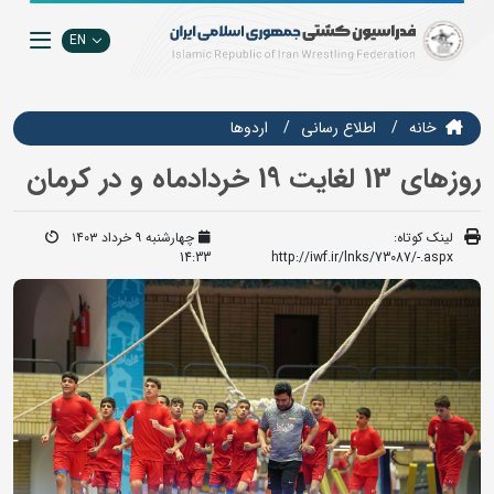
EN
خانه
اطلاع رسانی
اردوها
روزهای 13 لغایت 19 خردادماه و در کرمان
لینک کوتاه:
چهارشنبه ۹ خرداد ۱۴۰۳
14:33
http://iwf.ir/lnks/73087/-.aspx