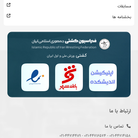
مسابقات
بخشنامه ها
کشتی
ورزش ملی و اول ایران
ارتباط با ما
تماس با ما
021-44714158 - 021-44716574 - 021-44714489