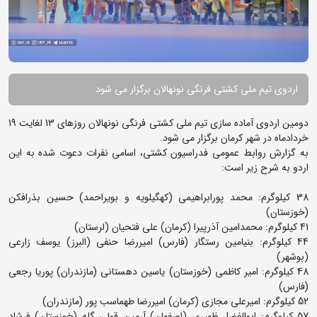
اردوی تیم ملی کشتی فرنگی نونهالان برگزار می شود
دومین اردوی آماده سازی تیم ملی کشتی فرنگی نونهالان روزهای 13 لغایت 19
خردادماه در شهر کرمان برگزار می شود.
به گزارش روابط عمومی فدراسیون کشتی، اسامی نفرات دعوت شده به این
اردو به شرح زیر است:
38 کیلوگرم: محمد پورابراهیمی (کهگیلویه و بویراحمد) حسین بذرافکن
(خوزستان)
41 کیلوگرم: محمدامین آذرپیرا (کرمان) علی فتحیان (لرستان)
44 کیلوگرم: بنیامین رستگار (فارس) امیررضا حنفی (البرز) یوسف زارعی
(بوشهر)
48 کیلوگرم: امیر کاظمی (خوزستان) یاسین دهستانی (مازندران) پوریا رجعی
(فارس)
52 کیلوگرم: امیرعلی مجازی (کرمان) امیررضا طهماسب پور (مازندران)
57 کیلوگرم: ابوالفضل ظهیری (اصفهان) آرمین قولی گله (خوزستان) فرشاد