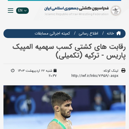
EN
خانه
اطلاع رسانی
كميته اجرائي مسابقات
رقابت های کشتی کسب سهمیه المپیک
پاریس - ترکیه (تکمیلی)
لینک کوتاه:
شنبه ۲۲ اردیبهشت ۱۴۰۳
20:37
http://iwf.ir/lnks/72959/-.aspx