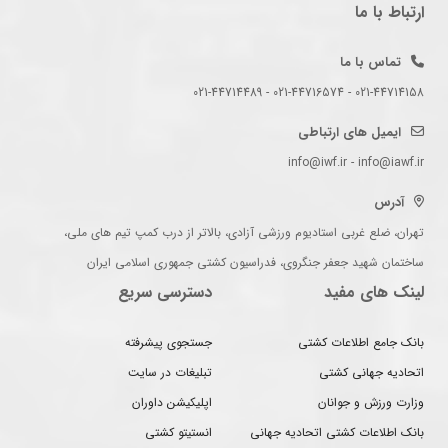
ارتباط با ما
تماس با ما
021-44714158 - 021-44716574 - 021-44714489
ایمیل های ارتباطی
info@iwf.ir - info@iawf.ir
آدرس
تهران، ضلع غربی استادیوم ورزشی آزادی، بالاتر از درب کمپ تیم های ملی،
ساختمان شهید جعفر جنگروی، فدراسیون کشتی جمهوری اسلامی ایران
لینک های مفید
دسترسی سریع
بانک جامع اطلاعات کشتی
جستجوی پیشرفته
اتحادیه جهانی کشتی
تبلیغات در سایت
وزارت ورزش و جوانان
اپلیکیشن داوران
بانک اطلاعات کشتی اتحادیه جهانی
انستیتو کشتی