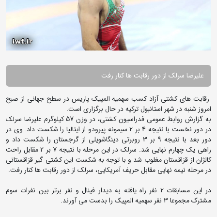
علیرضا سرلک از دور رقابت ها کنار رفت
رقابت های کشتی آزاد کسب سهمیه المپیک پاریس در سطح جهانی از صبح
امروز شنبه در شهر استانبول ترکیه در حال برگزاری است.
به گزارش روابط عمومی فدراسیون کشتی، در وزن 57 کیلوگرم علیرضا سرلک
در دور نخست با نتیجه 4 بر 2 سیمونه پیرودو از ایتالیا را شکست داد. وی در
دور بعد با نتیجه 9 بر 3 روبرتی دینگاشویلی از گرجستان را شکست داد و
راهی یک چهارم نهایی شد. سرلک در این مرحله با نتیجه 7 بر 2 مقابل راحت
کالژان از قزاقستان مغلوب شد و با توجه به شکست این کشتی گیر قزاقستانی
در مرحله نیمه نهایی مقابل حریف آمریکایی، سرلک از دور رقابت ها کنار رفت.
در این مسابقات 2 نفر راه یافته به دیدار فینال و نفر برتر بین نفرات سوم
مشترک مجموعا 3 نفر سهمیه المپیک را بدست می آورند.