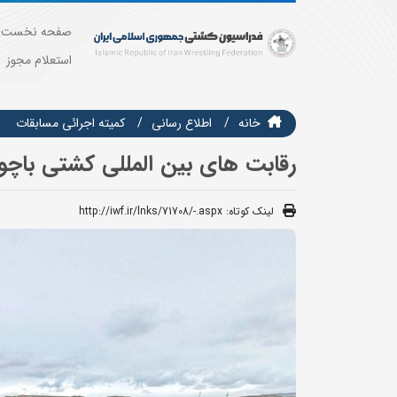
صفحه نخست
استعلام مجوز
خانه
اطلاع رسانی
كميته اجرائي مسابقات
رقابت های بین المللی کشتی باچوخ
لینک کوتاه:
http://iwf.ir/lnks/71708/-.aspx