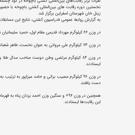
نفرات برتر رقابت‌های بین‌المللی کشتی باچوخه در گود چشم
زینل خان شهرستان اسفراین برگزار شد.
به گزارش روابط عمومی فدراسیون کشتی، نتایج این مسابقات
در وزن ۶۶ کیلوگرم مهرداد قدیمی مقام اول، حمید سلیمانیان نفر دوم و حمید چادرنشین و حسن گروهی به مقام سوم مشترک رسیدند.
در وزن ۷۴ کیلوگرم علی مروانی به عنوان نخست، طاهر شعبانی به مقام دوم، امیرحسین ولی زاده و مسعود باغچقی بر سکوی سوم ایستادند.
در وزن ۸۴ کیلوگرم مرتضی وطن دوست صاحب مدال طل
ایستادند.
در وزن ۹۶ کیلوگرم مصیب براتی و حامد میزاپور به 
دست یافتند.
همچنین در وزن ۹۶+ و سنگین وزن احمد یزدان پ
این رقابت‌ها ایستادند.