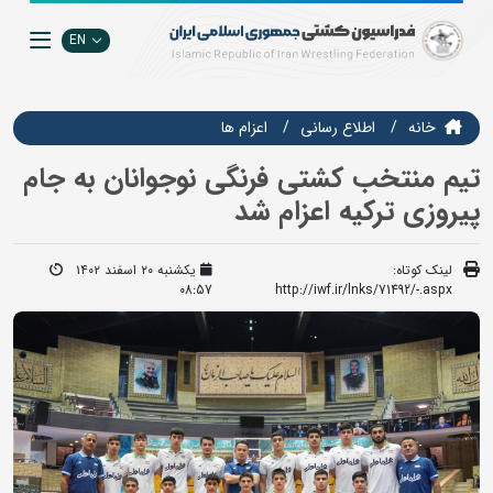
EN
خانه
اطلاع رسانی
اعزام ها
تیم منتخب کشتی فرنگی نوجوانان به جام
پیروزی ترکیه اعزام شد
لینک کوتاه:
یکشنبه ۲۰ اسفند ۱۴۰۲
08:57
http://iwf.ir/lnks/71492/-.aspx