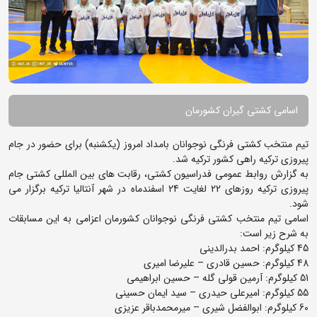
اسامی کشتی گیران کشورمان
تیم منتخب کشتی فرنگی نوجوانان بامداد امروز (یکشنبه) برای حضور در جام
پیروزی ترکیه راهی کشور ترکیه شد.
به گزارش روابط عمومی فدراسیون کشتی، رقابت های بین المللی کشتی جام
پیروزی ترکیه روزهای 22 لغایت 24 اسفندماه در شهر آنتالیا ترکیه برگزار می
شود.
اسامی تیم منتخب کشتی فرنگی نوجوانان کشورمان اعزامی به این مسابقات
به شرح زیر است:
45 کیلوگرم: احمد بدرالدینی
48 کیلوگرم: حسین قادری – علیرضا امیری
51 کیلوگرم: آرمین قولی گله – حسین ابراهیمی
55 کیلوگرم: امیرعلی حیدری – سید ایمان حسینی
60 کیلوگرم: ابوالفضل شیری – میرمحمدباقر عزیزی