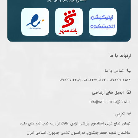
کشتی
ورزش ملی و اول ایران
ارتباط با ما
تماس با ما
021-44714158 - 021-44716574 - 021-44714489
ایمیل های ارتباطی
info@iwf.ir - info@iawf.ir
آدرس
تهران، ضلع غربی استادیوم ورزشی آزادی، بالاتر از درب کمپ تیم های ملی،
ساختمان شهید جعفر جنگروی، فدراسیون کشتی جمهوری اسلامی ایران