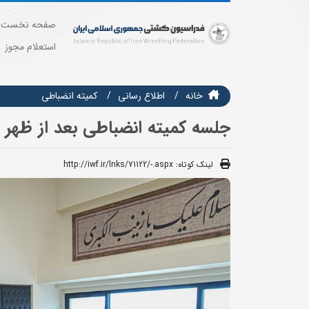
صفحه نخست
استعلام مجوز
خانه
اطلاع رسانی
کمیته انضباطی
جلسه کمیته انضباطی بعد از ظهر دی
لینک کوتاه:
http://iwf.ir/lnks/71122/-.aspx