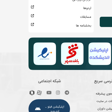
اردوها
مسابقات
بخشنامه ها
رسی سریع
شبکه اجتماعی
وی پیشرفته
غات در سایت
اپلیکیشن فیتو ـ
یشن داوران
اندروید