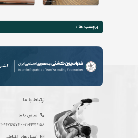
برچسب ها :
کشت
ارتباط با ما
تماس با ما
021-44714158 - 021-44716574 - 021-44714489
ایمیل های ارتباطی