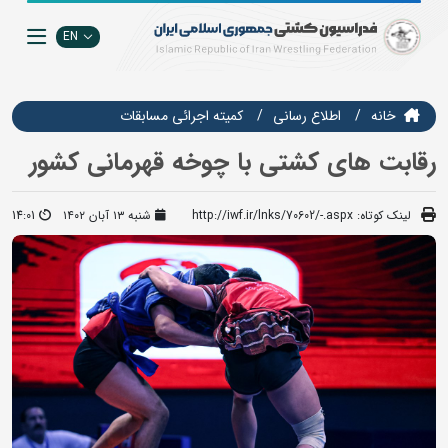
EN
خانه
اطلاع رسانی
كميته اجرائي مسابقات
رقابت های کشتی با چوخه قهرمانی کشور
لینک کوتاه:
http://iwf.ir/lnks/70602/-.aspx
شنبه ۱۳ آبان ۱۴۰۲
14:01