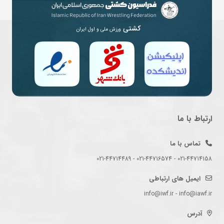
کشتی
ورزش ملی و اول ایران
ارتباط با ما
تماس با ما
021-44714158 - 021-44716574 - 021-44714489
ایمیل های ارتباطی
info@iwf.ir - info@iawf.ir
آدرس