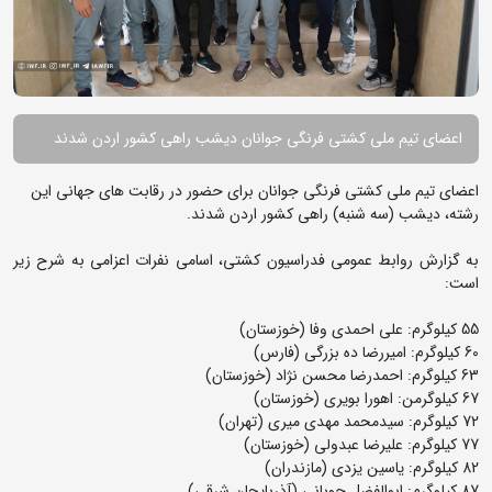
اعضای تیم ملی کشتی فرنگی جوانان دیشب راهی کشور اردن شدند
اعضای تیم ملی کشتی فرنگی جوانان برای حضور در رقابت های جهانی این
رشته، دیشب (سه شنبه) راهی کشور اردن شدند.
به گزارش روابط عمومی فدراسیون کشتی، اسامی نفرات اعزامی به شرح زیر
است:
55 کیلوگرم: علی احمدی وفا (خوزستان)
60 کیلوگرم: امیررضا ده بزرگی (فارس)
63 کیلوگرم: احمدرضا محسن نژاد (خوزستان)
67 کیلوگرمن: اهورا بویری (خوزستان)
72 کیلوگرم: سیدمحمد مهدی میری (تهران)
77 کیلوگرم: علیرضا عبدولی (خوزستان)
82 کیلوگرم: یاسین یزدی (مازندران)
87 کیلوگرم: ابوالفضل چوبانی (آذربایجان شرقی)