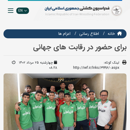
EN
خانه
اطلاع رسانی
اعزام ها
برای حضور در رقابت های جهانی
لینک کوتاه:
چهارشنبه ۲۵ مرداد ۱۴۰۲
08:28
http://iwf.ir/lnks/69996/-.aspx