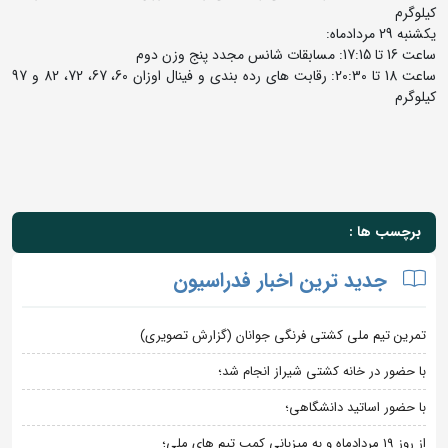
کیلوگرم
یکشنبه 29 مردادماه:
ساعت 16 تا 17:15: مسابقات شانس مجدد پنج وزن دوم
ساعت 18 تا 20:30: رقابت های رده بندی و فینال اوزان 60، 67، 72، 82 و 97
کیلوگرم
برچسب ها :
جدید ترین اخبار فدراسیون
تمرین تیم ملی کشتی فرنگی جوانان (گزارش تصویری)
با حضور در خانه کشتی شیراز انجام شد؛
با حضور اساتید دانشگاهی؛
از روز 19 مردادماه و به میزبانی کمپ تیم های ملی؛