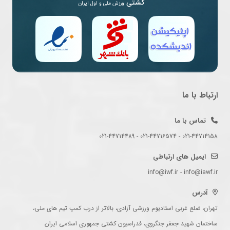
کشتی
ورزش ملی و اول ایران
ارتباط با ما
تماس با ما
021-44714158 - 021-44716574 - 021-44714489
ایمیل های ارتباطی
info@iwf.ir - info@iawf.ir
آدرس
تهران، ضلع غربی استادیوم ورزشی آزادی، بالاتر از درب کمپ تیم های ملی،
ساختمان شهید جعفر جنگروی، فدراسیون کشتی جمهوری اسلامی ایران