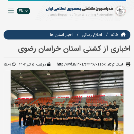
EN
خانه
اطلاع رسانی
اخبار استان ها
اخباری از کشتی استان خراسان رضوی
لینک کوتاه:
http://iwf.ir/lnks/69436/-.aspx
دوشنبه ۵ تیر ۱۴۰۲
15:01