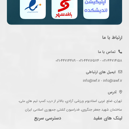
ارتباط با ما
تماس با ما
021-44714158 - 021-44716574 - 021-44714489
ایمیل های ارتباطی
info@iwf.ir - info@iawf.ir
آدرس
تهران، ضلع غربی استادیوم ورزشی آزادی، بالاتر از درب کمپ تیم های ملی،
ساختمان شهید جعفر جنگروی، فدراسیون کشتی جمهوری اسلامی ایران
لینک های مفید
دسترسی سریع