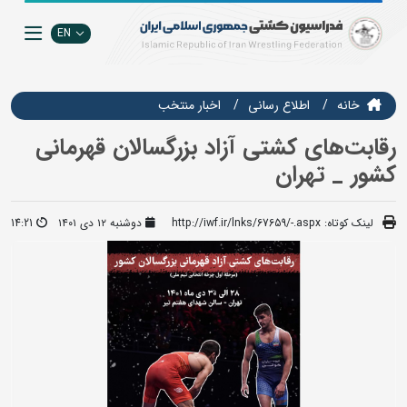
EN
خانه
اطلاع رسانی
اخبار منتخب
رقابت‌های کشتی آزاد بزرگسالان قهرمانی
کشور _ تهران
لینک کوتاه:
http://iwf.ir/lnks/67659/-.aspx
دوشنبه ۱۲ دی ۱۴۰۱
14:21