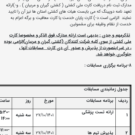
مدارک ثبت نام دریافت کارت ملی کشتی ( کشتی گیران و مربیان )
.
و-)ارائه
تعهد نامه دوپینگ که می بایست هیات های کشتی استان ها نیز آن را تایید
نمایند الزامی است.د-) کارت پایان خدمت یا کارت معافیت و برگه اعزام به
خدمت از نظام وظیفه برای مشمولین.
تذکرمهم و جدی : بدیهی است ارائه مدارک فوق الذکر و مخصوصا کارت
ملی کشتی از سوی کلیه شرکت کنندگان (کشتی گیران و مربیان)الزامی بوده
، در غیر اینصورت از پذیرش و صدور آی دی کارت مسابقات آنها ،
جلوگیری خواهد شد.
8-برنامه برگزاری مسابقات :
جدول زمانبندی مسابقات
ردیف
برنامه مسابقات
مورخ
روز
ساعت
ارائه تست پزشکی
5:30-
1
27/10/1401
سه شنبه
14:00
17:00-
2
پذیرش تیم ها
27/10/1401
سه شنبه