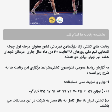
بخشنامه رقابت ها اعلام شد.
رقابت های کشتی آزاد بزرگسالان قهرمانی کشور بعنوان مرحله اول چرخه
انتخابی تیم ملی روزهای 28 لغایت 30 دی ماه سال جاری درسالن شهدای
هفتم تیر تهران برگزار خواهدشد .
به گزارش روابط عمومی فدراسیون کشتی،شرایط برگزاری این رقابت ها به
شرح زیر است :
1-اوزان و شرایط سنی مسابقات:
الف ) اوزان 57-61-65-70-74-79-86-92-97-125 کیلوگرم
ب)
کشتی گیران
18 سال کامل به بالا مجاز به شرکت در این مسابقات می
باشند.