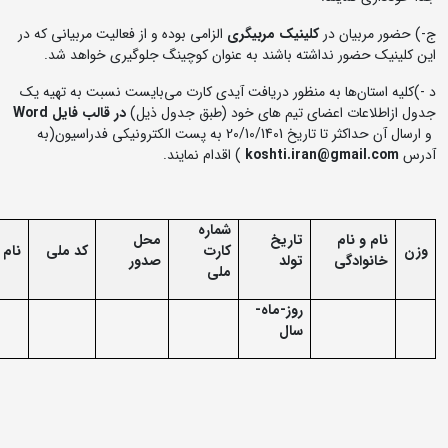
ج-) حضور مربیان در
کلینیک مربیگری
الزامی بوده و از فعالیت مربیانی که در
این کلینیک حضور نداشته باشند به عنوان کوچینگ جلوگیری خواهد شد.
د -)کلیه استان‌ها به منظور دریافت آیدی کارت می‌بایست نسبت به تهیه یک
جدول ازاطلاعات اعضای تیم های خود (طبق جدول ذیل)
در
قالب
فایل
Word
و ارسال آن حداکثر تا تاریخ 20/10/1401 به پست الکترونیکی فدراسیون(به
آدرس
koshti.iran@gmail.com
) اقدام نمایند.
شماره
نام و نام
تاریخ
محل
وزن
کارت
کد ملی
نام 
خانوادگی
تولد
صدور
ملی
روز-ماه-
سال