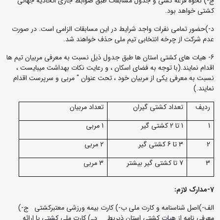
ج-) نحوه قرعه کشی و جدول مسابقات طبق ضوابط جاری اتحادیه جهانی
کشتی خواهد بود.
د-)حضور تمامی نفرات واجد شرایط در این مسابقات الزامی است. در صورت
عدم شرکت از چرخه انتخابی تیم ملی حذف خواهند شد.
6- هیات های کشتی استان ها طبق جدول ذیل نسبت به معرفی مربیان تیم ها
اقدام نمایند.(با توجه به فضای اسکان ، و رعایت نکات بهداشت میبایست ،
نسبت به معرفی یکی از مربیان خود ، تحت عنوان " مربی و سرپرست اقدام
نمایند.)
ردیف
تعداد کشتی گیران
تعداد مربیان
1
1 تا 2 کشتی گیر
1 مربی
2
3 تا 6 کشتی گیر
2 مربی
3
7 تا کشتی گیر بیشتر
3 مربی
7-مدارک لازم:
الف-)اصل شناسنامه و کارت ملی ب-) کارت بیمه ورزشی معتبرکشتی ج-)
معرفی نامه از هیات کشتی استان ذیربط دـ) کارت ملی کشتی یا ارائه