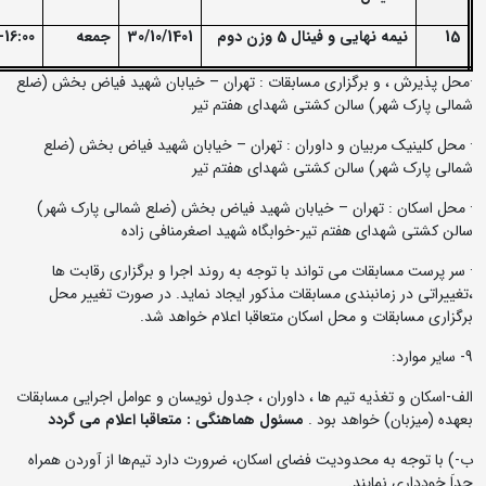
15
نیمه نهایی و فینال 5 وزن دوم
30/10/1401
جمعه
-16:00
·محل پذیرش ، و برگزاری مسابقات : تهران – خیابان شهید فیاض بخش (ضلع
شمالی پارک شهر) سالن کشتی شهدای هفتم تیر
· محل کلینیک مربیان و داوران : تهران – خیابان شهید فیاض بخش (ضلع
شمالی پارک شهر) سالن کشتی شهدای هفتم تیر
· محل اسکان : تهران – خیابان شهید فیاض بخش (ضلع شمالی پارک شهر)
سالن کشتی شهدای هفتم تیر-خوابگاه شهید اصغرمنافی زاده
· سر پرست مسابقات می تواند با توجه به روند اجرا و برگزاری رقابت ها
،تغییراتی در زمانبندی مسابقات مذکور ایجاد نماید. در صورت تغییر محل
برگزاری مسابقات و محل اسکان متعاقبا اعلام خواهد شد.
9- سایر موارد:
الف-اسکان و تغذیه تیم ها ، داوران ، جدول نویسان و عوامل اجرایی مسابقات
بعهده (میزبان) خواهد بود .
مسئول هماهنگی
:
متعاقبا اعلام می گردد
ب-) با توجه به محدودیت فضای اسکان، ضرورت دارد تیم‌ها از آوردن همراه
جداَ خودداری نمایند.