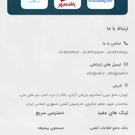
ارتباط با ما
تماس با ما
021-44714158 - 021-44716574 - 021-44714489
ایمیل های ارتباطی
info@iwf.ir - info@iawf.ir
آدرس
تهران، ضلع غربی استادیوم ورزشی آزادی، بالاتر از درب کمپ تیم های ملی،
ساختمان شهید جعفر جنگروی، فدراسیون کشتی جمهوری اسلامی ایران
لینک های مفید
دسترسی سریع
بانک جامع اطلاعات کشتی
جستجوی پیشرفته