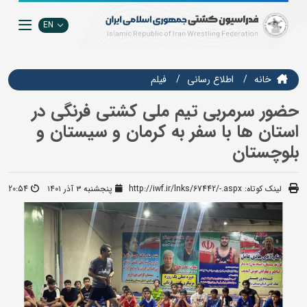
EN
خانه
اطلاع رسانی
فيلم
حضور سرمربی تیم ملی کشتی فرنگی در
استان ها با سفر به کرمان و سیستان و
بلوچستان
لینک کوتاه:
http://iwf.ir/lnks/67442/-.aspx
پنجشنبه ۳ آذر ۱۴۰۱
20:54