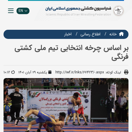
EN
خانه
اطلاع رسانی
اخبار
بر اساس چرخه انتخابی تیم ملی کشتی
فرنگی
لینک کوتاه:
http://iwf.ir/lnks/67423/-.aspx
یکشنبه ۲۹ آبان ۱۴۰۱
10:12