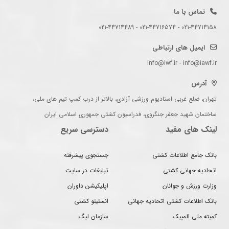
تماس با ما
021-44714158 - 021-44716574 - 021-44714489
ایمیل های ارتباطی
info@iwf.ir - info@iawf.ir
آدرس
تهران، ضلع غربی استادیوم ورزشی آزادی، بالاتر از درب کمپ تیم های ملی،
ساختمان شهید جعفر جنگروی، فدراسیون کشتی جمهوری اسلامی ایران
لینک های مفید
دسترسی سریع
بانک جامع اطلاعات کشتی
جستجوی پیشرفته
اتحادیه جهانی کشتی
تبلیغات در سایت
وزارت ورزش و جوانان
اپلیکیشن داوران
بانک اطلاعات کشتی اتحادیه جهانی
انستیتو کشتی
کمیته ملی المپیک
سازمان لیگ