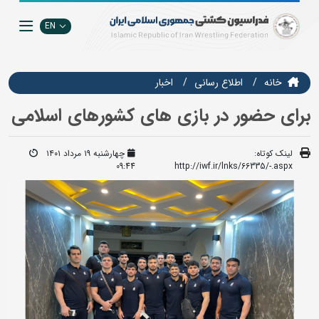
EN
خانه
اطلاع رسانی
اخبار
برای حضور در بازی های کشورهای اسلامی
لینک کوتاه:
چهارشنبه ۱۹ مرداد ۱۴۰۱
09:44
http://iwf.ir/lnks/66335/-.aspx