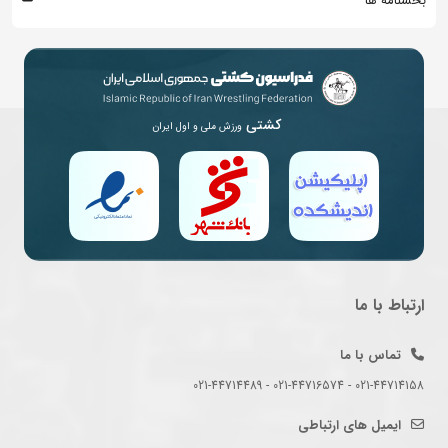
بخشنامه ها
کشتی
ورزش ملی و اول ایران
ارتباط با ما
تماس با ما
021-44714158 - 021-44716574 - 021-44714489
ایمیل های ارتباطی