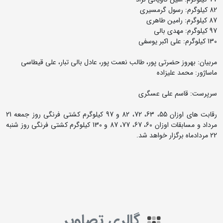
82 کیلوگرم: رسول گرمسیری
87 کیلوگرم: رامین طاهری
97 کیلوگرم: مهدی بالی
130 کیلوگرم: علی اکبر یوسفی
مربیان: بهروز حضرتی پور، طالب نعمت پور، عادل بالی تبار، علی قیطاسی
ماساژور: محمد علیزاده
سرپرست: قاسم علی عسگری
رقابت های اوزان 55، 63، 72، 82 و 97 کیلوگرم کشتی فرنگی روز جمعه 21
مرداد و مسابقات اوزان 60، 67، 77، 87 و 130 کیلوگرم کشتی فرنگی روز شنبه
22 مردادماه برگزار خواهد شد.
گالری تصاویر