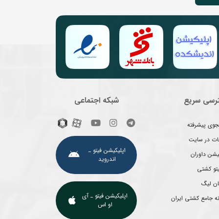
رسی سریع
شبکه اجتماعی
وی پیشرفته
غات در سایت
اپلیکیشن فیتو ـ
یشن داوران
اندروید
یتو کشتی
ان لیگ
اپلیکیشن فیتو ـ آی
ه جامع کشتی ایران
او اس