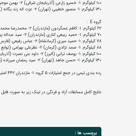
100 کیلوگرم: 1- خسرو زارعی (آذربایجان شرقی) 2- بهمن موجری (مازندران) 3- فرزاد حلالی (کردستان) و عباس شهبازی (همدان)
130 کیلوگرم: 1- منصور خطیبی (تهران) 2- عزت اله زند یگانه (لرستان) 3- حسین ناصری (آذربایجان شرقی)
گروه E. :
62 کیلوگرم: 1- کاظم عسگردون (مازندران) 2- محمدرضا محمدی (تهران) 3- جواد احمدی (کیش) و حسین قربانی (کرمانشاه)
70 کیلوگرم: 1- حمید ربیعی کناری (مازندران) 2- سید عبداله پیمان (تهران) 3- علی اصغر حسینی (گلستان) و فرمان همتی (کرمانشاه)
78 کیلوگرم: 1- حمید میری (کرمانشاه) 2- عباس رفیعی (فارس) 3- سید رحیم موسوی (مازندران) و احمدرضا سرلک (لرستان)
88 کیلوگرم: 1- صمد نژادی (کرمان) 2- نظرعلی بهرامی (توابع تهران) 3- قاسم جوهری (تهران) و احمدعلی سلمانیان (اصفهان)
100 کیلوگرم: 1- یوسف ترابی (البرز) 2- داود بنی نصرت (آذربایجان شرقی) 3- علی اکبر شکوهی (همدان) و محمدحسن میرهاشمی (مرکزی)
130 کیلوگرم: 1- حسن جاهد (تهران) 2- سید رمضان میرزاده (مازندران) 3- اردشیر پورحکمت (اردبیل)
رده بندی تیمی در جمع امتیازات 5 گروه: 1- مازندران 442 امتیاز 2- تهران 370 امتیاز 3- کرمانشاه 257 امتیاز 4- توابع تهران 182 امتیاز
نتایج کامل مسابقات آزاد و فرنگی در لینک زیر به صورت فایل PDF قابل دریافت و مشاهده می باشد.
برچسب ها :