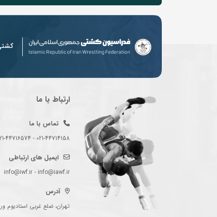
کشت
ارتباط با ما
تماس با ما
021-44714158 - 021-44716574 - 021-44714489
ایمیل های ارتباطی
info@iwf.ir - info@iawf.ir
آدرس
تهران، ضلع غربی استادیوم ورز