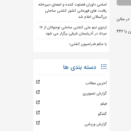
اسامی داوران قضاوت کننده و اعضای دبیرخانه
رقابت های قهرمانی کشور کشتی ساحلی
بزرگسالان اعلام شد
 یاد سید ذبیح اله محمدی مربی فقید فریندونکار، طی روزهای 14 تا 16 تیرماه در سالن
اردوی تیم ملی کشتی ساحلی نوجوانان از 17
به گزارش روابط عمومی فدراسیون کشتی، در پایان مسابقات پنج گروه این رقابت ها و پس از جمع بندی امتیازات تیمی پنج گروه، استان مازندران با 442
مرداد در آذربایجان شرقی برگزار می شود
با حکم فدراسیون کشتی؛
دسته بندی ها
آخرین مطالب
گزارش تصویری
فیلم
گفتگو
گزارش ورزشی