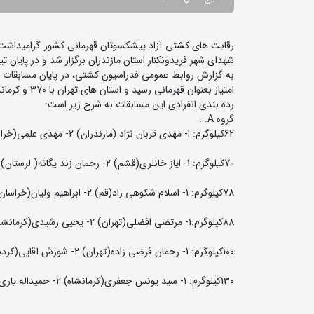
شهدای شهر فریدونکنار استان مازندران برگزار شد و در پایان 
امتیاز بعنوان قهرمانی رسید و استان های تهران با 370 و کرمانشاه با 257 امتیاز دوم و سوم شدند.
رده بندی انفرادی این مسابقات به شرح زیر است:
گروه A. :
62کیلوگرم: ا- مهدی قربان نژاد (مازندران) 2- مهدی علمی(خراسان شمالی) 3- محمدرضا شاکرقضا بسرایی(قزوین) و سجاد وفایی (هرمزگان)
70کیلوگرم: 1- ایاز خانلری(قشم) 2- رحمان زند یگانه( لرستان) 3- علی رسی بینا (گیلان) و علیرضا روستایی (فارس)
78کیلوگرم: 1- اسلام شکوهی راد(قم) 2- ابراهیم ولیان(خراسان شمالی) 3- وحید مقصودی(مازندران) و سلیمان شاهی پور (البرز)
88کیلوگرم:1- مرتضی افضلی(تهران) 2- یحیی رشیدی(کرمانشاه) 3- بابک نوری(آذربایجان شرقی) و حجت اله حمیدی نیا (خراسان رضوی)
100کیلوگرم: 1- رحمان فرضی زاده(تهران) 2- شورش آقایی(کردستان) 3- ابوذر قربان نژاد( قزوین) و شهاب معینی فر (گلستان)
130کیلوگرم: 1- سید یونس جعفری(کرمانشاه) 2- حمیداله یاری(تهران) 3- اصغر معروفی(توابع تهران) و روح اله حق شناس (مازندران)