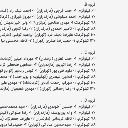
گروه B. :
62 کیلوگرم: 1- احمد گرجی (مازندران) 2- احمد نیک زاد (گلستان) 3- حسام چرمچی (البرز) و ذبیح مافی (قزوین)
70 کیلوگرم: احمد سیاوشی (مازندران) 2- بهروز شیرازی (کرمانشاه) 3- ایمان کاشی سرخی (فارس9 و ناصر نصیری (تهران)
78 کیلوگرمک 1- مهدی صالحی (مرکزی9 2- ولی خیراندیش (یزد) 3- امیر سعیدپور (آذربایجان غربی) و محمد رمضانی (مازندران)
88 کیلوگرم: 1- کامبیز احمدی (مازندران) 2- رضا گنجی (مازندران) 3- ذبیح اله مطلبی (قشم) و محمدعلی بچه سقا (فارس)
100 کیلوگرمک علیرضا نجف فرد (تهران) ابراهیم توکلی (مازندران) 3- احمد مرادی (آذربایجان شرقی) و یوسف آزاد رنجبر (قشم)
130 کیلوگرم: 1- حمیدرضا صفری (تهران) 2- کاظم محسنی نیا (گلستان) 3- حجت جهانگیری (آذربایجان غربی) و قادر شاه حسینی (اردبیل)
گروه C. :
62 کیلوگرم: 1- احمد نظری (لرستان) 2- مهرداد امینی (کرمانشاه) 3- علی امامی (مازندران) و باقر بوداغی (مازندران)
70 کیلوگرم: 1- رضا اکبرپور (مازندران) 2- اسماعیل فتحعلی نژاد (خراسان جنوبی) 3- حسین طالبی (مازندران9 و بهروز بارانی (همدان)
78 کیلوگرم: 1- داود قلی پور (تهران) 2- گودرز رادمهر (توابع تهران) 3- غلامرضا امیرنعیمی (آذربایجان شرقی) و رضا محبی نسب (خراسان رضوی)
88 کیلوگرم: 1- افشین قیصری (کهگیلویه و بویراحمد) 2- محمد زرین کمر (مازندران) 3- وحید نوروزیان (توابع تهران) و جهانبخش نیک منش (گلستان)
100 کیلوگرم: 1- سهراب رحمت آبادی (کرمانشاه) 2- مهدی علی جان زاده (مازندران) 3- وحید خاجه وندی (مازندران) و حمید خلفی (زنجان)
130 کیلوگرم: 1- رضا رحمانی (تهران) 2- مهدی شفیعیان (مازندران) 3- محمدرضا مهرزاد (توابع تهران)
گروه D. :
62 کیلوگرم: 1- حسین آخوندی (مازندران) 2- سید محمدحسین سالاری (یزد) 3- مصطفی قلعه شاهینی (کرمانشاه) و حمیدرضا حقیقی (توابع تهران)
70 کیلوگرم: 1- واله پوریوسف (مازندران) 2- رضا صلواتی (کیش) 3- فردین رفیعی (اصفهان) و کاظم دزلو (قزوین)
78 کیلوگرم: 1- کاظم نریمانی (مازندران 2- علیرضا جعفرنژاد (فارس) 3- ایرج بانصیری (البرز) و رضا صالحی (تهران)
88 کیلوگرم: 1- سیدحسین ساداتی (تهران) 2- حمیدرضا درویشی (همدان) 3- شمس الدین سلیمانی فر (توابع تهران)