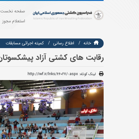
صفحه نخست
استعلام مجوز
خانه
اطلاع رسانی
كميته اجرائي مسابقات
رقابت های کشتی آزاد پیشکسوتان 
لینک کوتاه:
http://iwf.ir/lnks/66027/-.aspx