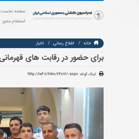
صفحه نخست
استعلام مجوز
خانه
اطلاع رسانی
اخبار
برای حضور در رقابت های قهرمانی 
لینک کوتاه:
http://iwf.ir/lnks/64816/-.aspx