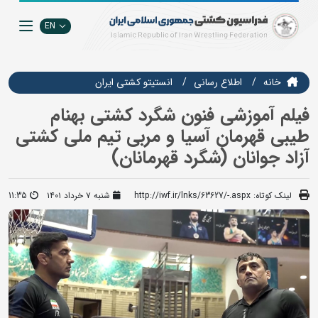
EN
خانه
اطلاع رسانی
انستيتو كشتي ايران
فیلم آموزشی فنون شگرد کشتی بهنام
طیبی قهرمان آسیا و مربی تیم ملی کشتی
آزاد جوانان (شگرد قهرمانان)
لینک کوتاه:
http://iwf.ir/lnks/63627/-.aspx
شنبه ۷ خرداد ۱۴۰۱
11:35