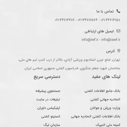
تماس با ما
021-44714158 - 021-44716574 - 021-44714489
ایمیل های ارتباطی
info@iwf.ir - info@iawf.ir
آدرس
تهران، ضلع غربی استادیوم ورزشی آزادی، بالاتر از درب کمپ تیم های ملی،
ساختمان شهید جعفر جنگروی، فدراسیون کشتی جمهوری اسلامی ایران
لینک های مفید
دسترسی سریع
بانک جامع اطلاعات کشتی
جستجوی پیشرفته
اتحادیه جهانی کشتی
تبلیغات در سایت
وزارت ورزش و جوانان
اپلیکیشن داوران
بانک اطلاعات کشتی اتحادیه جهانی
انستیتو کشتی
کمیته ملی المپیک
سازمان لیگ