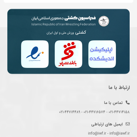
کشتی
ورزش ملی و اول ایران
ارتباط با ما
تماس با ما
021-44714158 - 021-44716574 - 021-44714489
ایمیل های ارتباطی
info@iwf.ir - info@iawf.ir