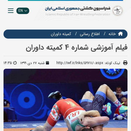
EN
خانه
اطلاع رسانی
کمیته داوران
فیلم آموزشی شماره 4 کمیته داوران
لینک کوتاه:
http://iwf.ir/lnks/59711/-.aspx
شنبه ۲۷ دی ۱۳۹۹
14:35