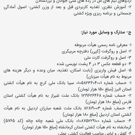
اردوهای تیم های مل در رده های سنی جوانان و بزرگسالان
2- آموزش نظری: تغذیه کاربردی قبل و بعد از وزن کشتی- اصول آمادگی
جسمانی و برنامه ریزی ویژه کشتی
ج- مدارک و وسایل مورد نیاز:
1- معرفی نامه رسمی هیأت مربوطه
2- اصل و روگرفت (کپی) دفترچه مربیگری
3- اصل و روگرفت کارت ملی
4- دو قطعه عکس 3 در 4 پشت نویسی شده
5- اصل فیش واریزی (بابت اسکان، تغذیه، میان وعده و دیگر هزینه های
مربوط به نام هیأت میزبان)
1- حساب شماره 0105823604001 سیبا بانک ملی کرج به نام هیأت کشتی
استان البرز (مبلغ 150 هزار تومان)
2- حساب شماره 1219626468 بانک ملت شیراز به نام هیأت کشتی استان
فارس (مبلغ 180 هزار تومان)
3- حساب شماره 82819003 بانک ملت شعبه مبارزان اردبیل به نام هیأت
کشتی استان اردبیل (مبلغ 180 هزار تومان)
4- حساب شماره 010875229100 بانک ملی شعبه چاله چاله (کد 5765)
کرمانشاه به نام هیأت کشتی استان کرمانشاه (مبلغ 150 هزار تومان)
6- کفش و لباس مناسب فعالیت کشتی عملی