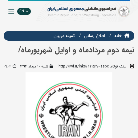
EN
خانه
اطلاع رسانی
كميته مربيان
نیمه دوم مردادماه و اوایل شهریورماه/
لینک کوتاه:
http://iwf.ir/lnks/42152/-.aspx
شنبه ۱۰ مرداد ۱۳۹۴
09:04