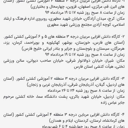
1- کارگاه دانش افزایی مربیان درجه 3 منطقه 3 آموزشی کشتی کشور. (استان
های البرز، قم، مرکزی، اصفهان، قزوین، چهارمحال و بختیاری)
زمان از ساعت 8 صبح روز شنبه 17 تا 19 مردادماه 94
مکان: کرج، میدان آزادگان، خیابان شهید مطهری، روبروی اداره فرهنگ و ارشاد
اسلامی، کوچه آزادی مجتمع ورزشی شهید مطهری
2- کارگاه دانش افزایی مربیان درجه 3 منطقه های 5 و 6 آموزشی کشتی کشور.
(استان های فارس، خوزستان، بوشهر، کهکیلویه و بویراحمد، کرمان، یزد،
هرمزگان، سیستان و بلوچستان و جزایر و بنادر ایرانی خلیج فارس)
زمان از ساعت 8 صبح روز شنبه 17 تا 19 مردادماه 94
مکان: شیراز، خیابان ذوالانوار شرقی، خیابان صاحب دیوانی، سالن ورزشی
تختی، هیأت کتشی استان فارس
3- کارگاه دانش افرایی مربیان درجه 3 منطقه 2 آموزشی کشتی کشور. (استان
های اردبیل، گیلان، آذربایجان شرقی، آذربایجان غربی و زنجان)
زمان: از ساعت 8 صبح روز شنبه 24 تا 26 مردادماه
مکان: اردبیل، خیابان شهید باکری، پشت دانشگاه سما، خانه کشتی مرحوم
جابر عباس زاده
4- کارگاه دانش افزایی مرباین درجه 3 منطقه 4 آموزشی کشتی کشور (استان
های کرمانشاه، لرستان، کردستان، ایلام و همدان)
زمان: از ساعت 8 صبح روز چهارشنبه 4 تا 6 شهریورماه