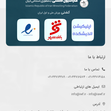
کشتی
ورزش ملی و اول ایران
ارتباط با ما
تماس با ما
021-44714158 - 021-44716574 - 021-44714489
ایمیل های ارتباطی
info@iwf.ir - info@iawf.ir
آدرس