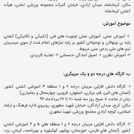
مکان: کرمانشاه، میدان آزادی، خیابان گمرک، مجموعه ورزشی تختی، هیأت
کشتی کرمانشاه
موضوع آموزش:
1- آموزش عملی: آموزش عملی اولویت های فنی (تکنیکی و تاکتیکی) کشتی
پایه ی نونهالان و نوجوانان کشور بر پایه نیازهای اعلام شده از سوی سرمربیان
تیم های ملی رده‌ی سنی مربوط.
2- آموزش نظری: 1- اصول آمادگی جسمانی 2- تغذیه کاربردی
ب: کارگاه های درجه دو و یک مربیگری:
1- کارگاه دانش افزایی مربیان درجه 2 و 1 منطقه 3 آموزشی کشتی کشور.
(استان های البرز، قم، مرکزی، اصفهان، قزوین، چهارمحال و بختیاری)
زمان از ساعت 8 صبح روز سه شنبه 20 تا 22 مردادماه 94
مکان: کرج، میدان آزادگان، خیابان شهید مطهری، روبروی اداره فرهنگ و ارشاد
اسلامی، کوچه آزادی مجتمع ورزشی شهید مطهری
2- کارگاه دانش افزایی مربیان درجه 2 و 1 منطقه های 5 و 6 آموزشی کشتی
کشور. (استان های فارس، خوزستان، بوشهر، کهکیلویه و بویراحمد، کرمان، یزد،