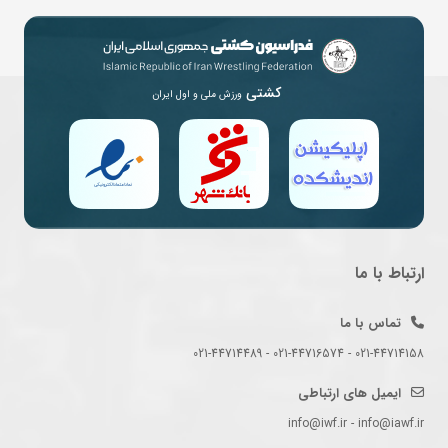
کشتی
ورزش ملی و اول ایران
ارتباط با ما
تماس با ما
021-44714158 - 021-44716574 - 021-44714489
ایمیل های ارتباطی
info@iwf.ir - info@iawf.ir