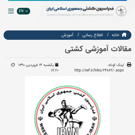
EN
خانه
اطلاع رسانی
آموزش
مقالات آموزشی کشتی
لینک کوتاه:
یکشنبه ۱۴ فروردین ۱۳۹۰
17:20
http://iwf.ir/lnks/24862/-.aspx