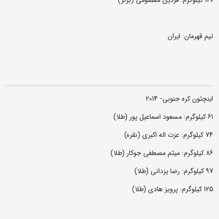
120 کیلوگرم: فردین معصومی (برنز)
تیم قهرمان: ایران
اینچئون کره جنوبی- 2014
61 کیلوگرم: مسعود اسماعیل پور (طلا)
74 کیلوگرم: عزت اله اکبری (نقره)
86 کیلوگرم: میثم مصطفی جوکار (طلا)
97 کیلوگرم: رضا یزدانی (طلا)
125 کیلوگرم: پرویز هادی (طلا)