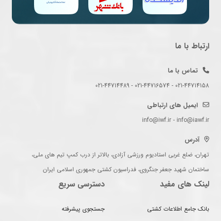
ارتباط با ما
تماس با ما
021-44714158 - 021-44716574 - 021-44714489
ایمیل های ارتباطی
info@iwf.ir - info@iawf.ir
آدرس
تهران، ضلع غربی استادیوم ورزشی آزادی، بالاتر از درب کمپ تیم های ملی،
ساختمان شهید جعفر جنگروی، فدراسیون کشتی جمهوری اسلامی ایران
لینک های مفید
دسترسی سریع
بانک جامع اطلاعات کشتی
جستجوی پیشرفته