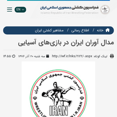
EN
خانه
اطلاع رسانی
مشاهير كشتي ايران
مدال آوران ایران در بازی‌های آسیایی
لینک کوتاه:
http://iwf.ir/lnks/2122/-.aspx
سه شنبه ۲۰ آذر ۱۳۸۶
14:55