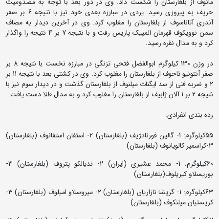
مانوف از بلغارستان را شکست داد. وی در دور بعد با توجه به مصدومیت
حریف به پیروزی رسید. یزدی در مبارزه بعدی خود نیز با نتیجه 6 بر صفر
آندری آتاناسوف از بلغارستان را مغلوب کرد. وی در آخرین دیدار به مصاف
سمن نوویکوف قهرمان المپیک پاریس رفت و با نتیجه 7 بر 4 نتیجه را واگذار
کرد و به مدال نقره رسید.
در وزن 130 کیلوگرم ابوالفضل فتحی تزنگی در مبارزه نخست با نتیجه 8 بر
صفر آنتونیو تاحوف از بلغارستان را مغلوب کرد. وی در کشتی بعد با نتیجه 11 بر
2 و ضربه فنی از سد ایگنات میلنوف از بلغارستان گذشت و در دیدار سوم نیز با
نتیجه 2 بر 1 آلان ژابیف از بلغارستان را مغلوب کرد و به مدال طلا دست یافت.
رده بندی انفرادی:
55کیلوگرم: 1- گالین فورنادژیف (بلغارستان) 2- استفان استفانوف (بلغارستان)
3-کراسمیر کالویانوف (بلغارستان)
60کیلوگرم: 1- محمد عشیری (ایران) 2- ندیالکو پتروف (بلغارستان) 3-
بوریسلاو کیریلوف(بلغارستان)
63کیلوگرم: 1- گریشا نازاریان (بلغارستان) 2- میروسلاو امیلوف (بلغارستان) 3-
کریستیان میلنکوف (بلغارستان)