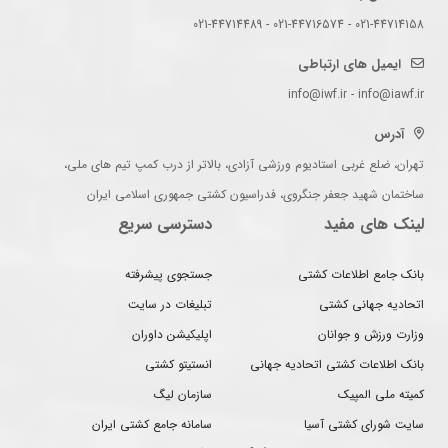
021-44714158 - 021-44716574 - 021-44714489
ایمیل های ارتباطی
info@iwf.ir - info@iawf.ir
آدرس
تهران، ضلع غربی استادیوم ورزشی آزادی، بالاتر از درب کمپ تیم های ملی،
ساختمان شهید جعفر جنگروی، فدراسیون کشتی جمهوری اسلامی ایران
لینک های مفید
دسترسی سریع
بانک جامع اطلاعات کشتی
جستجوی پیشرفته
اتحادیه جهانی کشتی
تبلیغات در سایت
وزارت ورزش و جوانان
اپلیکیشن داوران
بانک اطلاعات کشتی اتحادیه جهانی
انستیتو کشتی
کمیته ملی المپیک
سازمان لیگ
سایت شورای کشتی آسیا
سامانه جامع کشتی ایران