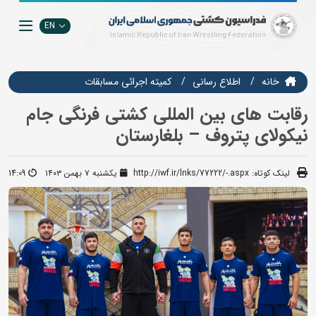
EN
خانه
اطلاع رسانی
كميته اجرائي مسابقات
رقابت های بین المللی کشتی فرنگی جام
نیکولای پتروف – بلغارستان
لینک کوتاه:
http://iwf.ir/lnks/77222/-.aspx
یکشنبه ۷ بهمن ۱۴۰۳
14:09