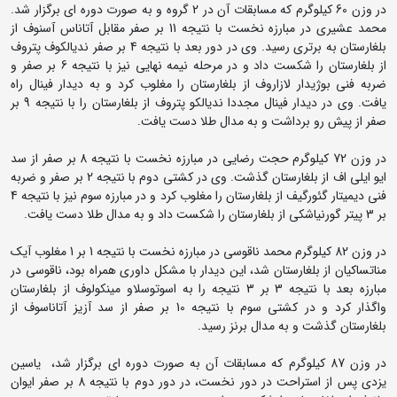
در وزن 60 کیلوگرم که مسابقات آن در 2 گروه و به صورت دوره ای برگزار شد.
محمد عشیری در مبارزه نخست با نتیجه 11 بر صفر مقابل آتاناس آسنوف از
بلغارستان به برتری رسید. وی در دور بعد با نتیجه 4 بر صفر ندیالکوف پتروف
از بلغارستان را شکست داد و در مرحله نیمه نهایی نیز با نتیجه 6 بر صفر و
ضربه فنی بوژیدار لازاروف از بلغارستان را مغلوب کرد و به دیدار فینال راه
یافت. وی در دیدار فینال مجددا ندیالکو پتروف از بلغارستان را با نتیجه 9 بر
صفر از پیش رو برداشت و به مدال طلا دست یافت.
در وزن 72 کیلوگرم حجت رضایی در مبارزه نخست با نتیجه 8 بر صفر از سد
ایو ایلی اف از بلغارستان گذشت. وی در کشتی دوم با نتیجه 2 بر صفر و ضربه
فنی دیمیتار گئورگیف از بلغارستان را مغلوب کرد و در مبارزه سوم نیز با نتیجه 4
بر 3 پیتر گورنیاشکی از بلغارستان را شکست داد و به مدال طلا دست یافت.
در وزن 82 کیلوگرم محمد ناقوسی در مبارزه نخست با نتیجه 1 بر 1 مغلوب آیک
مناتساکیان از بلغارستان شد، این دیدار با مشکل داوری همراه بود، ناقوسی در
مبارزه بعد با نتیجه 3 بر 3 نتیجه را به اسوتوسلاو مینکولوف از بلغارستان
واگذار کرد و در کشتی سوم با نتیجه 10 بر صفر از سد آزیز آتاناسوف از
بلغارستان گذشت و به مدال برنز رسید.
در وزن 87 کیلوگرم که مسابقات آن به صورت دوره ای برگزار شد، یاسین
یزدی پس از استراحت در دور نخست، در دور دوم با نتیجه 8 بر صفر ایوان