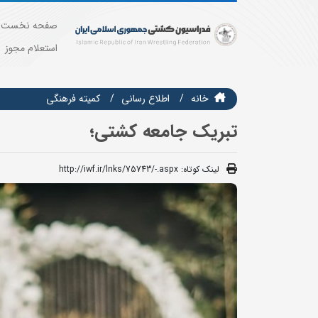
صفحه نخست
استعلام مجوز
خانه
اطلاع رسانی
كميته فرهنگي
تبریک جامعه کشتی؛
لینک کوتاه:
http://iwf.ir/lnks/75743/-.aspx