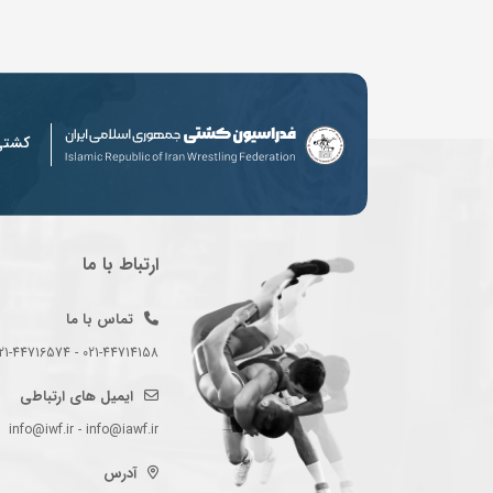
کشت
ارتباط با ما
تماس با ما
021-44714158 - 021-44716574 - 021-44714489
ایمیل های ارتباطی
info@iwf.ir - info@iawf.ir
آدرس