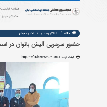
صفحه نخست
استعلام مجوز
خانه
اطلاع رسانی
اخبار بانوان
حضور سرمربی آلیش بانوان در اس
لینک کوتاه:
http://iwf.ir/lnks/59906/-.aspx