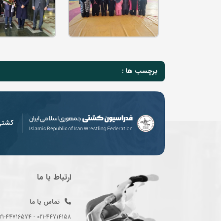
برچسب ها :
کشت
ارتباط با ما
تماس با ما
021-44714158 - 021-44716574 - 021-44714489