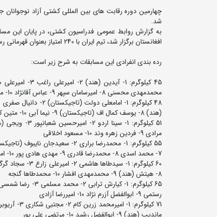
شد.
به گزارش روابط عمومی فدراسیون کشتی، در پایان این مساب
افغانستان برگزار شد، تیم ایران با 240 امتیاز بعنوان قهرمانی رسید و تیم های هند و تاجیکستان به ترتیب با 60 و 45 امتیاز دوم و سوم شدند.
رده بندی انفرادی این مسابقات به شرح زیر است:
محمدمهدی محسنی 8- امیرسامان سپهر 9- عباس آقانژاد 10- محمدامین نادری
(هند) 8- یوسف کمال اف (تاجیکستان) 9- نیما آبی 10- متین کتولی
مرادی 9- فردین زهره وند 10- مسعود اخلاقی
7- محمد اسدی 8- محمدرضا قادری 9- مهدی هادی پور 10- امیرمحمد کوهستانی
8- هیتش (هند) 9- محمدمهدی افشار 10- محمدطاها گنجه
رستمی 9- ابوالفضل آزرم نژاد 10- امیررضا آزادی
ماندیپ (هند) 9- ابوالفضل رشید 10- مرتضی علی پور