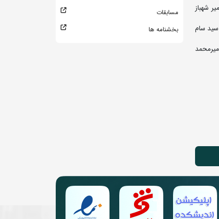
محسن غلامزاده 3- مهدی کرمی و علی طاهرلو 5- امیرعلی فراستی و اردوان سلطانی 7- محمدمهدی فتوحی 8- امیر شهباز
مسابقات
ی علی زاده 2- امیرعلی مسلیم 3- حسین دیوسالار و امیرحسین محمدپور 5- امیرحسین شهبازی و امیرصالح جاویدانی 7- سید سام
بخشنامه ها
2- علیرضا مهری 3- علی گنج خانلو و امیرمحمد بیژنی 5- کسری ذاکری و امیررضا ابراهیمی 7- یاسر دولتیاری 8- امیرمحمد