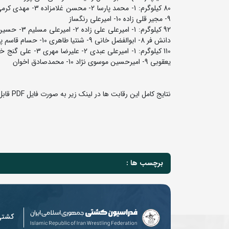
9- مجیر قلی زاده 10- امیرعلی رنگساز
دانش فر 8- ابوالفضل خانی 9- شنتیا طاهری 10- حسام قاسم پور
یعقوبی 9- امیرحسین موسوی نژاد 10- محمدصادق اخوان
نتایج کامل این رقابت ها در لینک زیر به صورت فایل PDF قابل دریافت است:
برچسب ها :
کشت