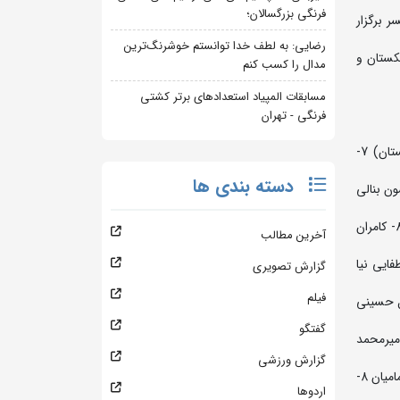
فرنگی بزرگسالان؛
 نوبخت بابلسر برگزار
رضایی: به لطف خدا توانستم خوشرنگ‌ترین
کستان و
مدال را کسب کنم
مسابقات المپیاد استعدادهای برتر کشتی
فرنگی - تهران
45 کیلوگرم: 1- آیدین (هند) 2- امیرعلی راغب 3- امیرعلی صادقیان و امیرعلی رسولی فر 5- احسان آقامحمدزاده و عبدالسلام عارفی (افغانستان) 7-
دسته بندی ها
محمدرضا امینی و بنیامین آشفته 5- امیرعلی معبودی و مهدی علی پور 7- محسون بنالی
51 کیلوگرم: 1- سینا اردو 2- امیرحسین شعبانپور 3- ویجی (هند) و امیرحسین صابری 5- سجاد گنجعلی و روح اله عباسی 7- یاسین جمعه 8- کامران
آخرین مطالب
نقابی و علی اصغر مصطفایی نیا
گزارش تصویری
فیلم
سن فضل اله پور و امید دهستانی 7- سیدابوالفضل حسینی
گفتگو
2- محمد مسلمی 3- رضا شمسی پور و جواد دهقان زاده 5- سینا شکوهی و یوسف مقدسی 7- علیرضا عطاردی 8- امیرمحمد
گزارش ورزشی
71 کیلوگرم: 1- امیرمحمد زرین کام 2- مجتبی شکاری 3- آریوبرزن محمدی و مهدی یونس زاده 5- مرصاد باقرلقب و محمد قلی پور 7- ابوالفضل امامیان 8-
اردوها