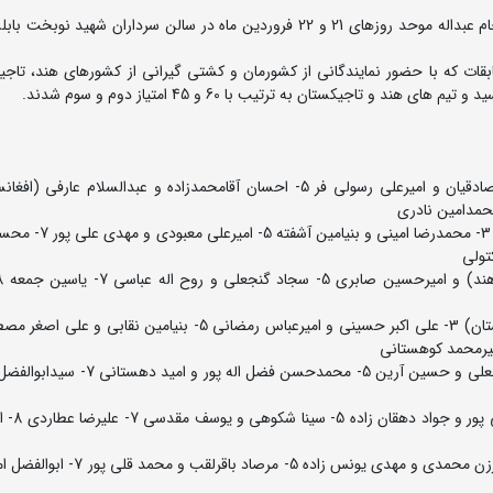
چهارمین دوره رقابت های بین المللی کشتی آزاد نوجوانان جام عبداله موحد روزهای 21 و 22 فروردین ماه در سالن سرداران شهید
قات که با حضور نمایندگانی از کشورمان و کشتی گیرانی از کشورهای هند، تاجی
48 کیلوگرم: 1- امامعلی دولت (تاجیکستان) 2- دانیال صفری 3- 
55 کیلوگرم: 1- محمدرضا براری 2- سعیدجان نایبوف (تاجیکستان) 3- علی اکبر حسینی و امیرعباس رمضانی 5- بنیامین 
60 کیلوگرم: 1- سیدطاها هاشمی 2- امیرعلی زارع 3- سجاد گرگعلی و حسین آرین 5- محمدح
65 کیلوگرم: 1- کیارش ترابی 