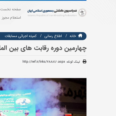
صفحه نخست
استعلام مجوز
خانه
اطلاع رسانی
كميته اجرائي مسابقات
چهارمین دوره رقابت های بین الملل
لینک کوتاه:
http://iwf.ir/lnks/78881/-.aspx